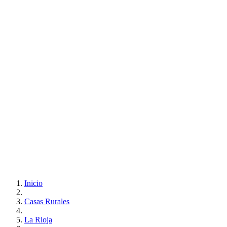
Inicio
Casas Rurales
La Rioja