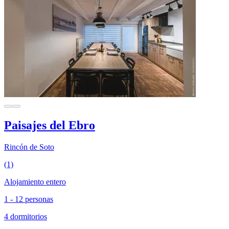
Paisajes del Ebro
Rincón de Soto
(1)
Alojamiento entero
1 - 12 personas
4 dormitorios