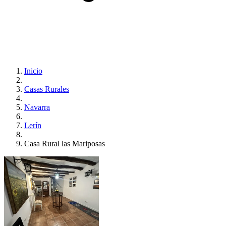
Inicio
Casas Rurales
Navarra
Lerín
Casa Rural las Mariposas