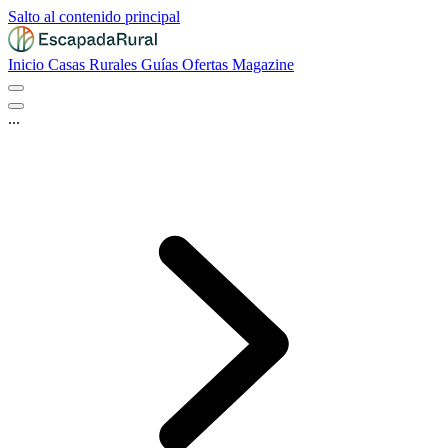
Salto al contenido principal
Inicio
Casas Rurales
Guías
Ofertas
Magazine
...