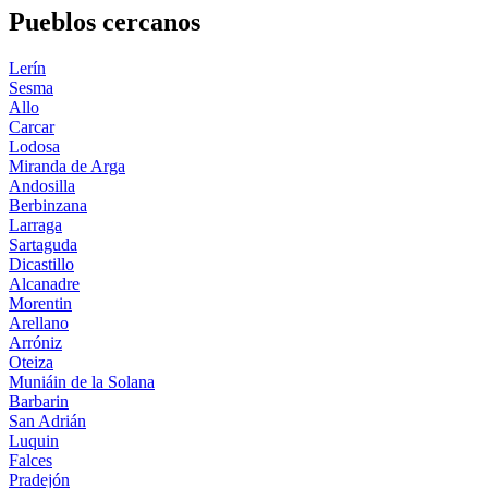
Pueblos cercanos
Lerín
Sesma
Allo
Carcar
Lodosa
Miranda de Arga
Andosilla
Berbinzana
Larraga
Sartaguda
Dicastillo
Alcanadre
Morentin
Arellano
Arróniz
Oteiza
Muniáin de la Solana
Barbarin
San Adrián
Luquin
Falces
Pradejón