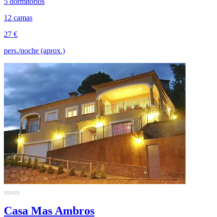
5 dormitorios
12 camas
27 €
pers./noche (aprox.)
Casa Mas Ambros