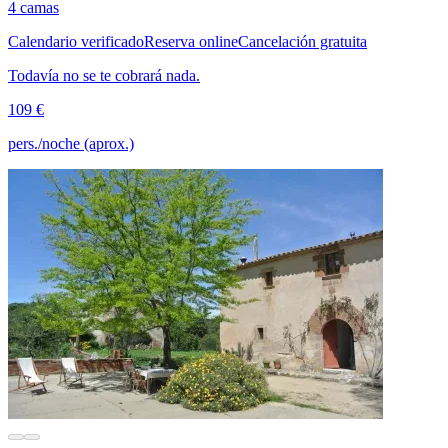
4 camas
Calendario verificado
Reserva online
Cancelación gratuita
Todavía no se te cobrará nada.
109 €
pers./noche (aprox.)