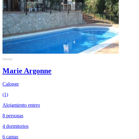
Marie Argonne
Calonge
(1)
Alojamiento entero
8 personas
4 dormitorios
6 camas