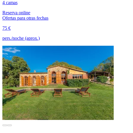
4 camas
Reserva online
Ofertas para otras fechas
75 €
pers./noche (aprox.)