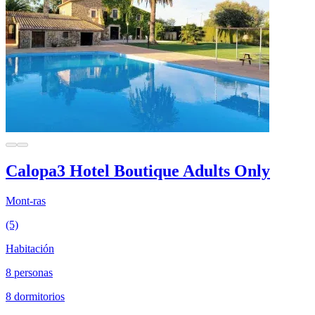
Calopa3 Hotel Boutique Adults Only
Mont-ras
(5)
Habitación
8 personas
8 dormitorios