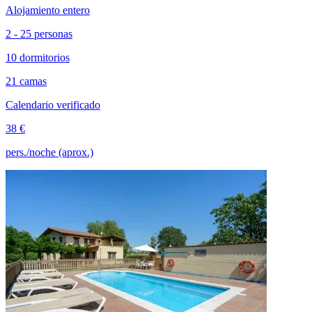
Alojamiento entero
2 - 25 personas
10 dormitorios
21 camas
Calendario verificado
38 €
pers./noche (aprox.)