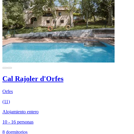
Cal Rajoler d'Orfes
Orfes
(11)
Alojamiento entero
10 - 16 personas
8 dormitorios