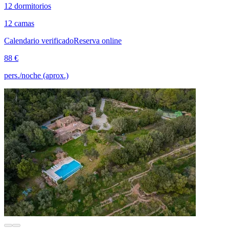
12 dormitorios
12 camas
Calendario verificado
Reserva online
88 €
pers./noche (aprox.)