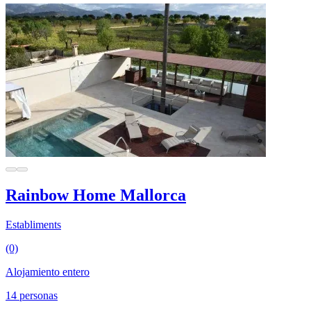
Rainbow Home Mallorca
Establiments
(0)
Alojamiento entero
14 personas