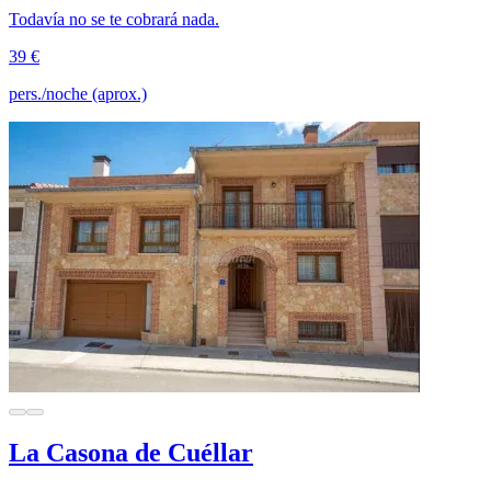
Todavía no se te cobrará nada.
39 €
pers./noche (aprox.)
La Casona de Cuéllar