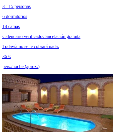
8 - 15 personas
6 dormitorios
14 camas
Calendario verificado
Cancelación gratuita
Todavía no se te cobrará nada.
36 €
pers./noche (aprox.)