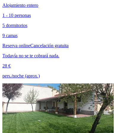
Alojamiento entero
1 - 10 personas
5 dormitorios
9 camas
Reserva online
Cancelación gratuita
Todavía no se te cobrará nada.
28 €
pers./noche (aprox.)