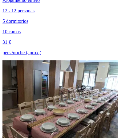
Alojamiento entero
12 - 12 personas
5 dormitorios
10 camas
31 €
pers./noche (aprox.)