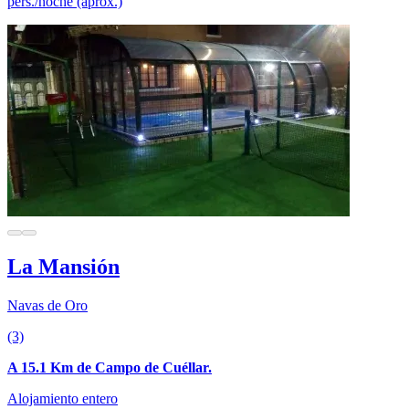
pers./noche (aprox.)
La Mansión
Navas de Oro
(3)
A 15.1 Km de Campo de Cuéllar.
Alojamiento entero