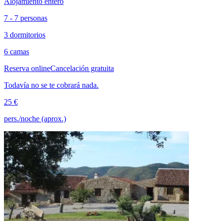
Alojamiento entero
7 - 7 personas
3 dormitorios
6 camas
Reserva online
Cancelación gratuita
Todavía no se te cobrará nada.
25 €
pers./noche (aprox.)