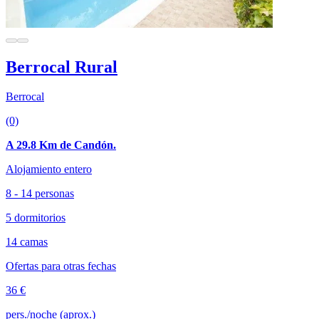
Berrocal Rural
Berrocal
(0)
A 29.8 Km de Candón.
Alojamiento entero
8 - 14 personas
5 dormitorios
14 camas
Ofertas para otras fechas
36 €
pers./noche (aprox.)