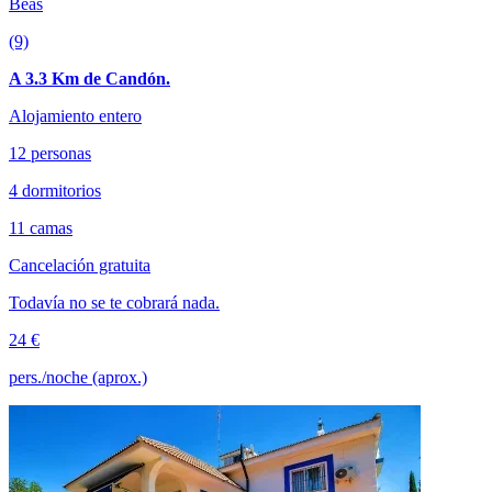
Beas
(9)
A 3.3 Km de Candón.
Alojamiento entero
12 personas
4 dormitorios
11 camas
Cancelación gratuita
Todavía no se te cobrará nada.
24 €
pers./noche (aprox.)