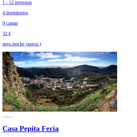
1 - 12 personas
4 dormitorios
9 camas
32 €
pers./noche (aprox.)
Casa Pepita Feria