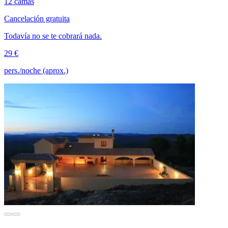
12 camas
Cancelación gratuita
Todavía no se te cobrará nada.
29 €
pers./noche (aprox.)