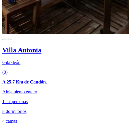
Villa Antonia
Gibraleón
(0)
A 25.7 Km de Candón.
Alojamiento entero
1 - 7 personas
8 dormitorios
4 camas