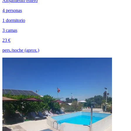
Alojamiento entero
4 personas
1 dormitorio
3 camas
23 €
pers./noche (aprox.)