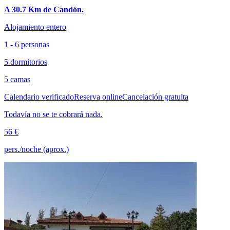
A 30.7 Km de Candón.
Alojamiento entero
1 - 6 personas
5 dormitorios
5 camas
Calendario verificado
Reserva online
Cancelación gratuita
Todavía no se te cobrará nada.
56 €
pers./noche (aprox.)