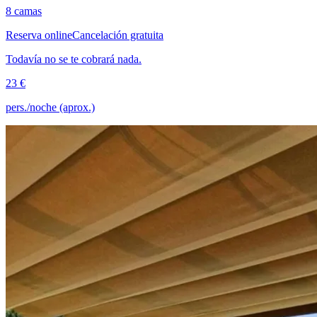
8 camas
Reserva online
Cancelación gratuita
Todavía no se te cobrará nada.
23 €
pers./noche (aprox.)