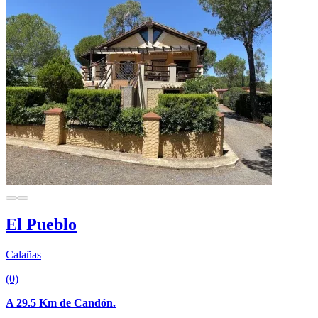
El Pueblo
Calañas
(0)
A 29.5 Km de Candón.