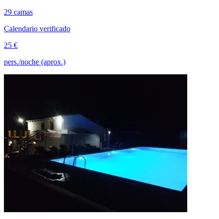
29 camas
Calendario verificado
25 €
pers./noche (aprox.)