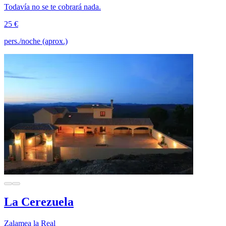
Todavía no se te cobrará nada.
25 €
pers./noche (aprox.)
La Cerezuela
Zalamea la Real