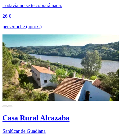
Todavía no se te cobrará nada.
26 €
pers./noche (aprox.)
Casa Rural Alcazaba
Sanlúcar de Guadiana