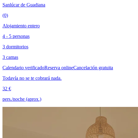
Sanlúcar de Guadiana
(0)
Alojamiento entero
4 - 5 personas
3 dormitorios
3 camas
Calendario verificado
Reserva online
Cancelación gratuita
Todavía no se te cobrará nada.
32 €
pers./noche (aprox.)