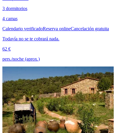
3 dormitorios
4 camas
Calendario verificado
Reserva online
Cancelación gratuita
Todavía no se te cobrará nada.
62 €
pers./noche (aprox.)