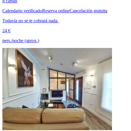
8 camas
Calendario verificado
Reserva online
Cancelación gratuita
Todavía no se te cobrará nada.
24 €
pers./noche (aprox.)