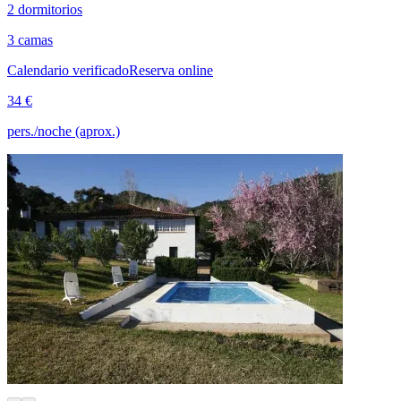
2 dormitorios
3 camas
Calendario verificado
Reserva online
34 €
pers./noche (aprox.)