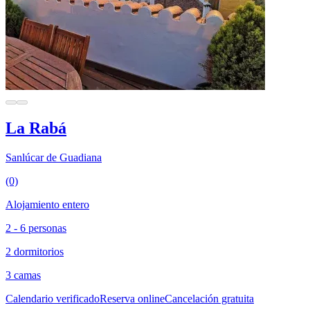
La Rabá
Sanlúcar de Guadiana
(0)
Alojamiento entero
2 - 6 personas
2 dormitorios
3 camas
Calendario verificado
Reserva online
Cancelación gratuita