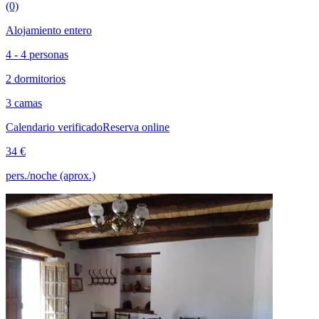
(0)
Alojamiento entero
4 - 4 personas
2 dormitorios
3 camas
Calendario verificado
Reserva online
34 €
pers./noche (aprox.)