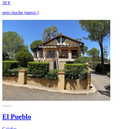
30 €
pers./noche (aprox.)
El Pueblo
Calañas