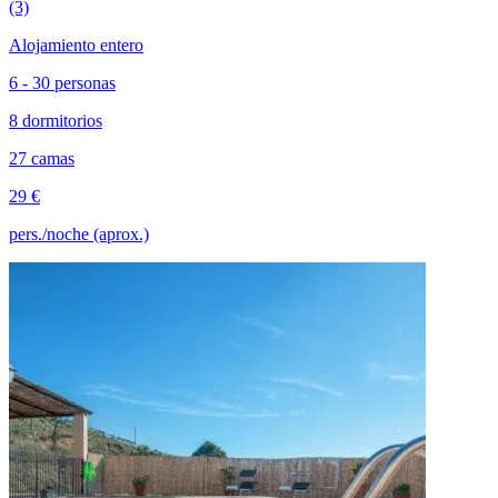
(3)
Alojamiento entero
6 - 30 personas
8 dormitorios
27 camas
29 €
pers./noche (aprox.)