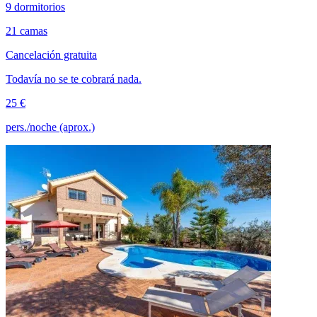
9 dormitorios
21 camas
Cancelación gratuita
Todavía no se te cobrará nada.
25 €
pers./noche (aprox.)