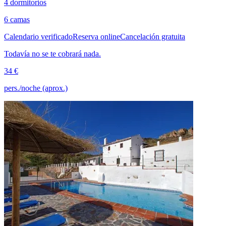
4 dormitorios
6 camas
Calendario verificado
Reserva online
Cancelación gratuita
Todavía no se te cobrará nada.
34 €
pers./noche (aprox.)