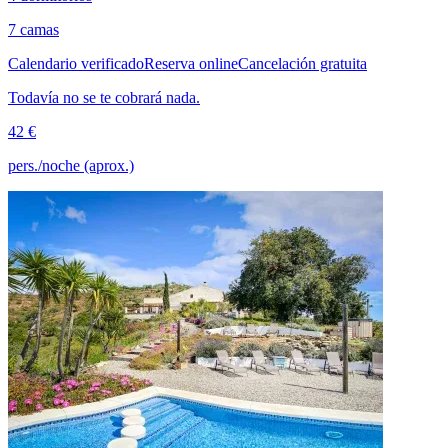
7 camas
Calendario verificado
Reserva online
Cancelación gratuita
Todavía no se te cobrará nada.
42 €
pers./noche (aprox.)