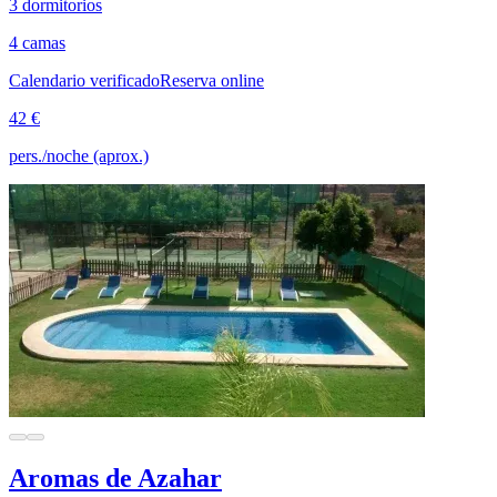
3 dormitorios
4 camas
Calendario verificado
Reserva online
42 €
pers./noche (aprox.)
Aromas de Azahar