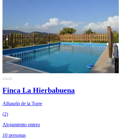
Finca La Hierbabuena
Alhaurín de la Torre
(2)
Alojamiento entero
10 personas