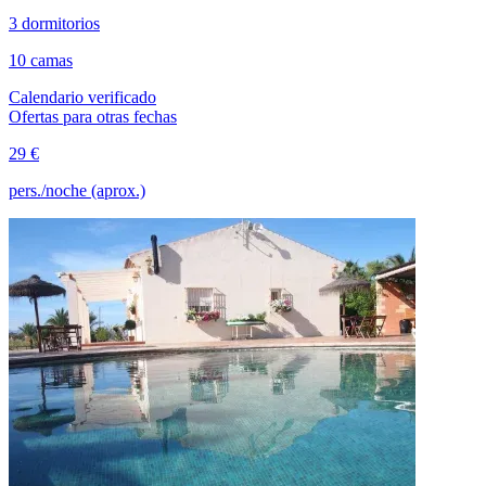
3 dormitorios
10 camas
Calendario verificado
Ofertas para otras fechas
29 €
pers./noche (aprox.)