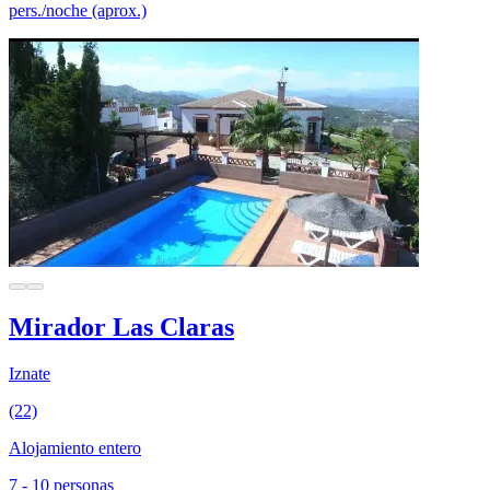
pers./noche (aprox.)
Mirador Las Claras
Iznate
(22)
Alojamiento entero
7 - 10 personas