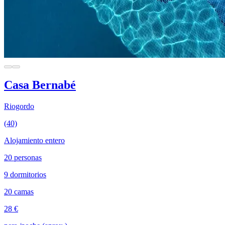
Casa Bernabé
Riogordo
(40)
Alojamiento entero
20 personas
9 dormitorios
20 camas
28 €