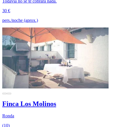
Todavía no se te cobrará nada.
30 €
pers./noche (aprox.)
Finca Los Molinos
Ronda
(10)