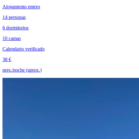
Alojamiento entero
14 personas
6 dormitorios
10 camas
Calendario verificado
38 €
pers./noche (aprox.)