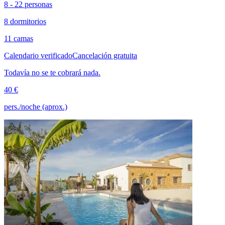
8 - 22 personas
8 dormitorios
11 camas
Calendario verificado
Cancelación gratuita
Todavía no se te cobrará nada.
40 €
pers./noche (aprox.)