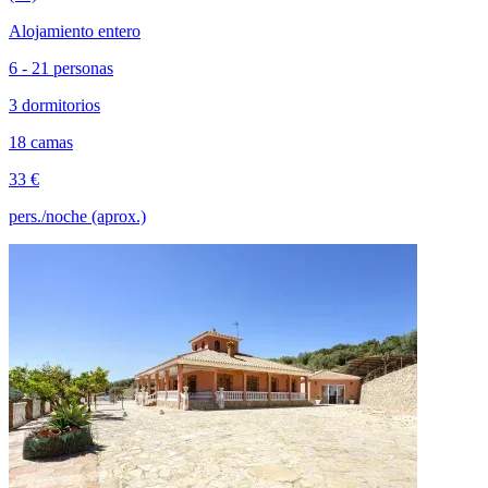
Alojamiento entero
6 - 21 personas
3 dormitorios
18 camas
33 €
pers./noche (aprox.)