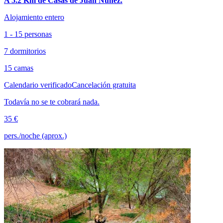
A 5.2 Km de Casas de Juan Núñez.
Alojamiento entero
1 - 15 personas
7 dormitorios
15 camas
Calendario verificado
Cancelación gratuita
Todavía no se te cobrará nada.
35 €
pers./noche (aprox.)