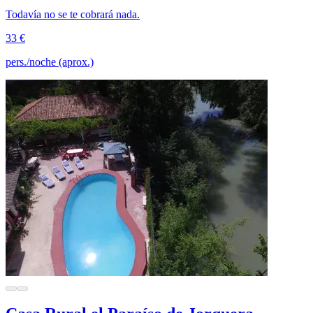
Todavía no se te cobrará nada.
33 €
pers./noche (aprox.)