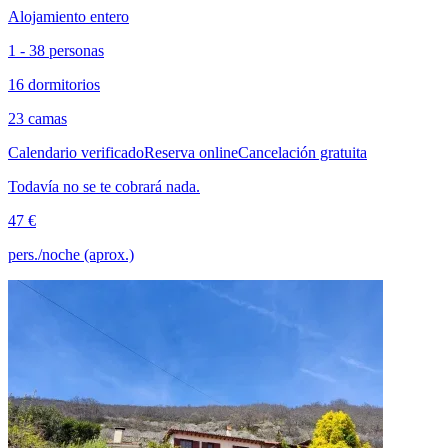
Alojamiento entero
1 - 38 personas
16 dormitorios
23 camas
Calendario verificado
Reserva online
Cancelación gratuita
Todavía no se te cobrará nada.
47 €
pers./noche (aprox.)