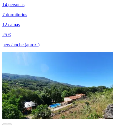
14 personas
7 dormitorios
12 camas
25 €
pers./noche (aprox.)