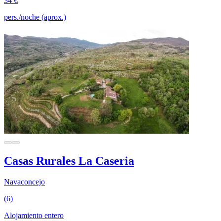
34 €
pers./noche (aprox.)
Casas Rurales La Caseria
Navaconcejo
(6)
Alojamiento entero