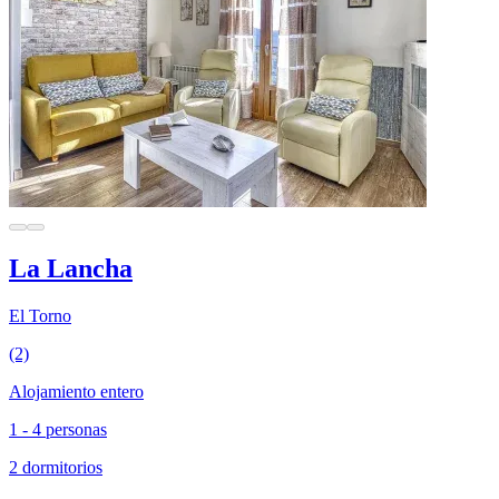
La Lancha
El Torno
(2)
Alojamiento entero
1 - 4 personas
2 dormitorios