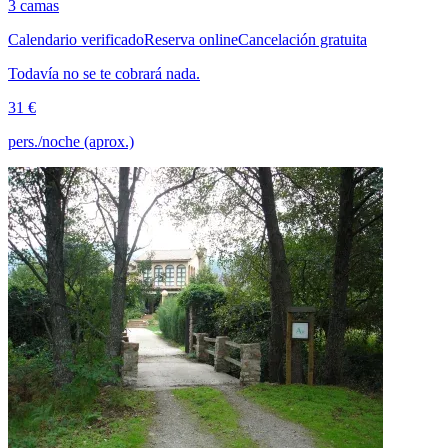
3 camas
Calendario verificado
Reserva online
Cancelación gratuita
Todavía no se te cobrará nada.
31 €
pers./noche (aprox.)