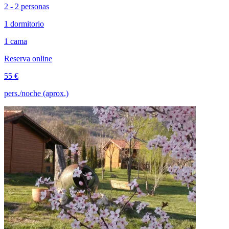
2 - 2 personas
1 dormitorio
1 cama
Reserva online
55 €
pers./noche (aprox.)