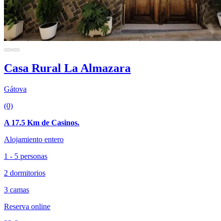
Casa Rural La Almazara
Gátova
(0)
A 17.5 Km de Casinos.
Alojamiento entero
1 - 5 personas
2 dormitorios
3 camas
Reserva online