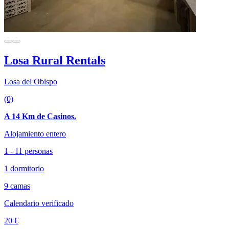
Losa Rural Rentals
Losa del Obispo
(0)
A 14 Km de Casinos.
Alojamiento entero
1 - 11 personas
1 dormitorio
9 camas
Calendario verificado
20 €