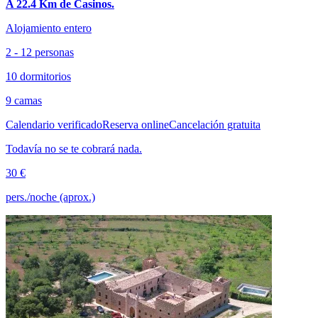
A 22.4 Km de Casinos.
Alojamiento entero
2 - 12 personas
10 dormitorios
9 camas
Calendario verificado
Reserva online
Cancelación gratuita
Todavía no se te cobrará nada.
30 €
pers./noche (aprox.)