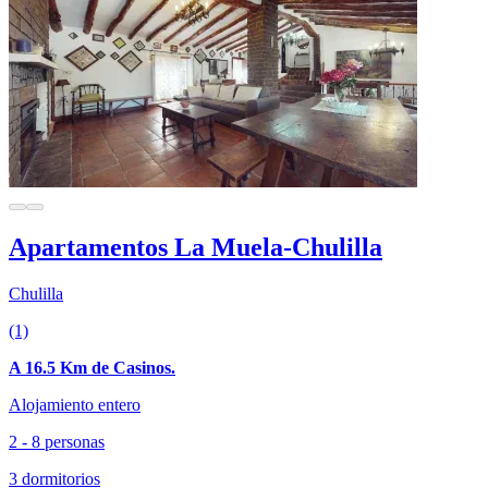
Apartamentos La Muela-Chulilla
Chulilla
(1)
A 16.5 Km de Casinos.
Alojamiento entero
2 - 8 personas
3 dormitorios