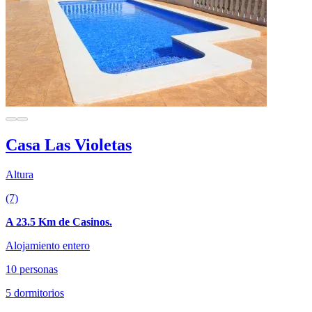
Casa Las Violetas
Altura
(7)
A 23.5 Km de Casinos.
Alojamiento entero
10 personas
5 dormitorios