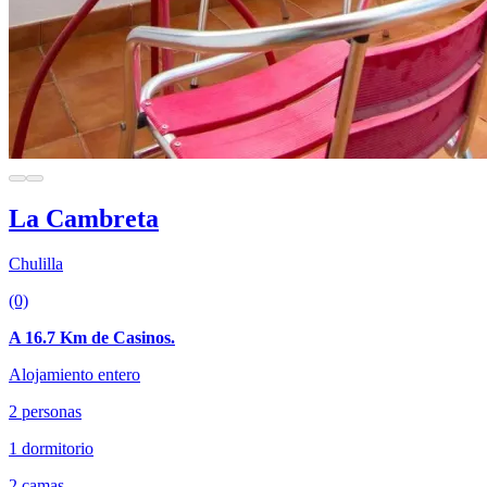
La Cambreta
Chulilla
(0)
A 16.7 Km de Casinos.
Alojamiento entero
2 personas
1 dormitorio
2 camas