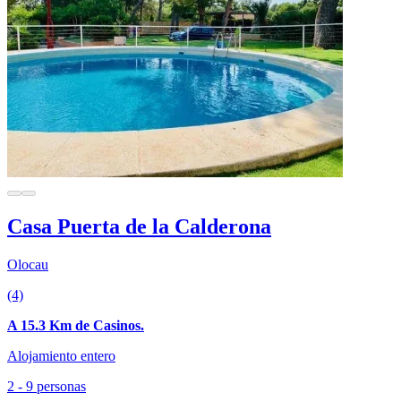
Casa Puerta de la Calderona
Olocau
(4)
A 15.3 Km de Casinos.
Alojamiento entero
2 - 9 personas