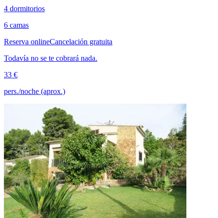
4 dormitorios
6 camas
Reserva online
Cancelación gratuita
Todavía no se te cobrará nada.
33 €
pers./noche (aprox.)