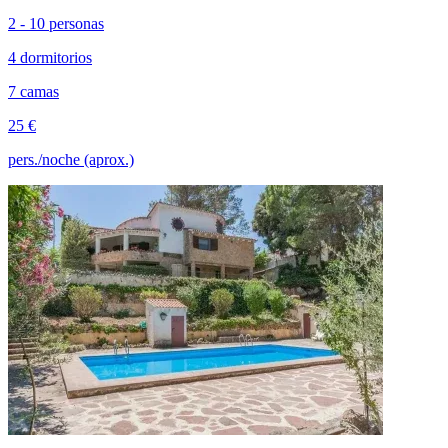
2 - 10 personas
4 dormitorios
7 camas
25 €
pers./noche (aprox.)