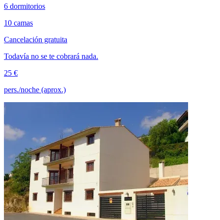
6 dormitorios
10 camas
Cancelación gratuita
Todavía no se te cobrará nada.
25 €
pers./noche (aprox.)