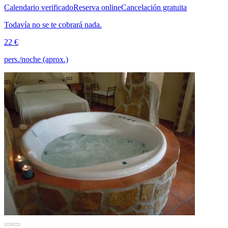
Calendario verificado
Reserva online
Cancelación gratuita
Todavía no se te cobrará nada.
22 €
pers./noche (aprox.)