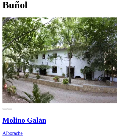
Buñol
Molino Galán
Alborache