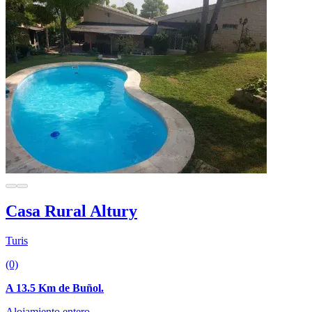
Casa Rural Altury
Turis
(0)
A 13.5 Km de Buñol.
Alojamiento entero