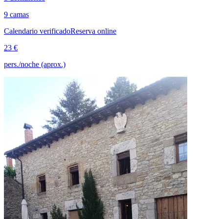
9 camas
Calendario verificado
Reserva online
23 €
pers./noche (aprox.)