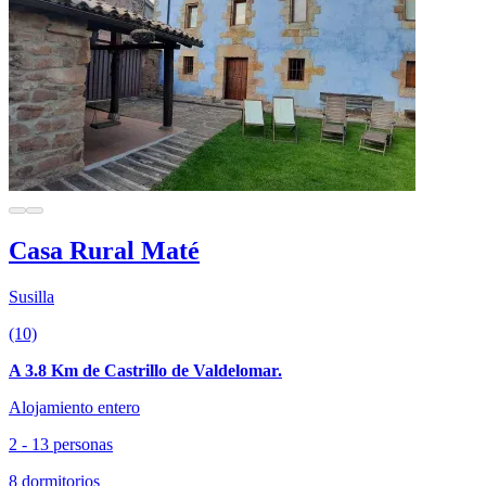
Casa Rural Maté
Susilla
(10)
A 3.8 Km de Castrillo de Valdelomar.
Alojamiento entero
2 - 13 personas
8 dormitorios