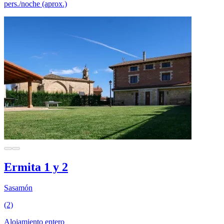
pers./noche (aprox.)
Ermita 1 y 2
Sasamón
(2)
Alojamiento entero