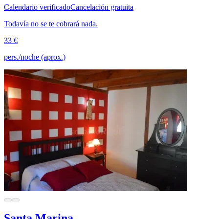
Calendario verificado
Cancelación gratuita
Todavía no se te cobrará nada.
33 €
pers./noche (aprox.)
Santa Marina