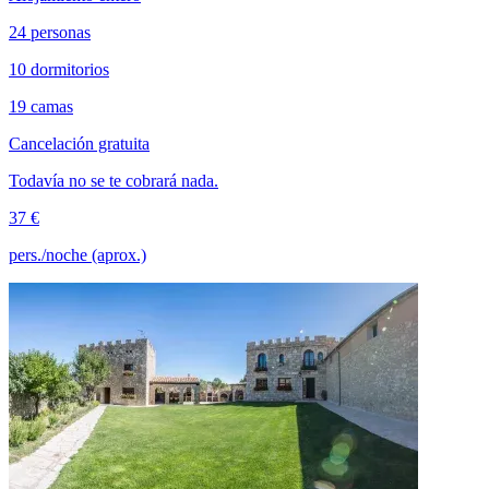
24 personas
10 dormitorios
19 camas
Cancelación gratuita
Todavía no se te cobrará nada.
37 €
pers./noche (aprox.)