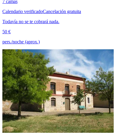
7 camas
Calendario verificado
Cancelación gratuita
Todavía no se te cobrará nada.
50 €
pers./noche (aprox.)