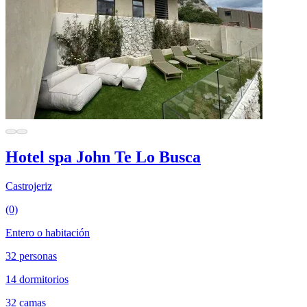
Hotel spa John Te Lo Busca
Castrojeriz
(0)
Entero o habitación
32 personas
14 dormitorios
32 camas