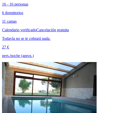
16 - 16 personas
6 dormitorios
11 camas
Calendario verificado
Cancelación gratuita
Todavía no se te cobrará nada.
27 €
pers./noche (aprox.)