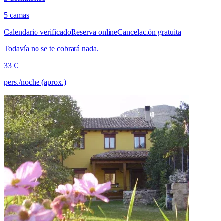
5 camas
Calendario verificado
Reserva online
Cancelación gratuita
Todavía no se te cobrará nada.
33 €
pers./noche (aprox.)