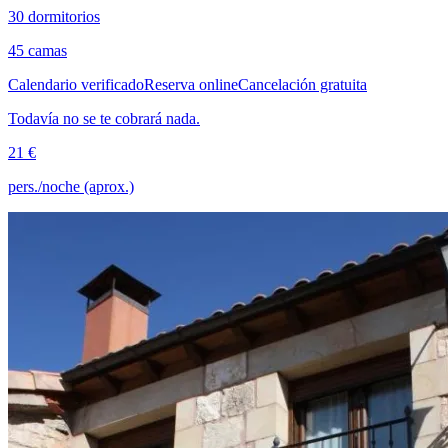
30 dormitorios
45 camas
Calendario verificado
Reserva online
Cancelación gratuita
Todavía no se te cobrará nada.
21 €
pers./noche (aprox.)