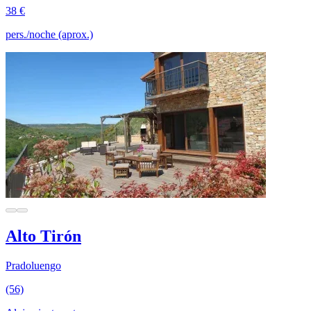
38 €
pers./noche (aprox.)
Alto Tirón
Pradoluengo
(56)