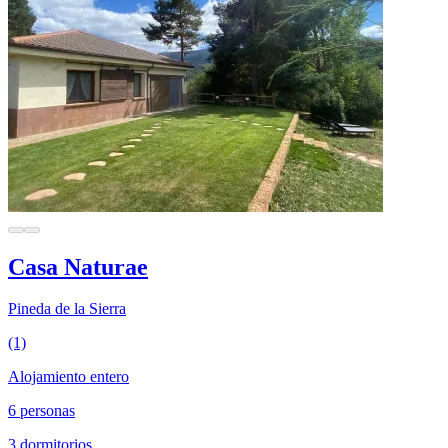
Casa Naturae
Pineda de la Sierra
(1)
Alojamiento entero
6 personas
3 dormitorios