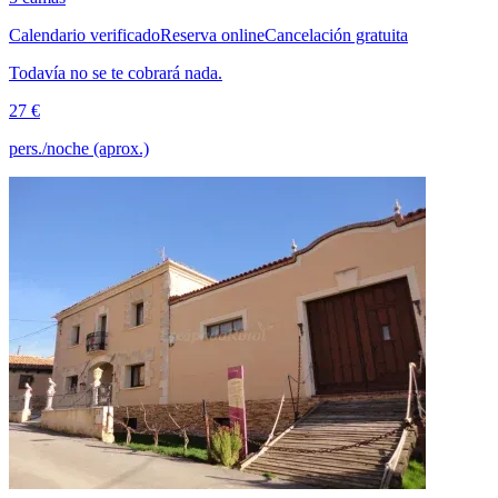
Calendario verificado
Reserva online
Cancelación gratuita
Todavía no se te cobrará nada.
27 €
pers./noche (aprox.)