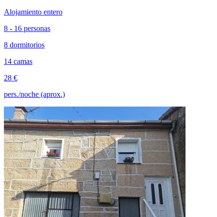
Alojamiento entero
8 - 16 personas
8 dormitorios
14 camas
28 €
pers./noche (aprox.)