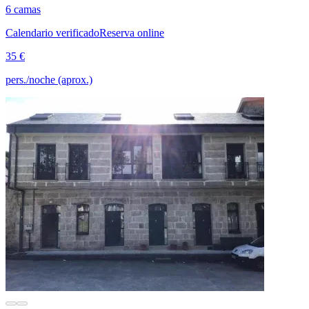
6 camas
Calendario verificado
Reserva online
35 €
pers./noche (aprox.)