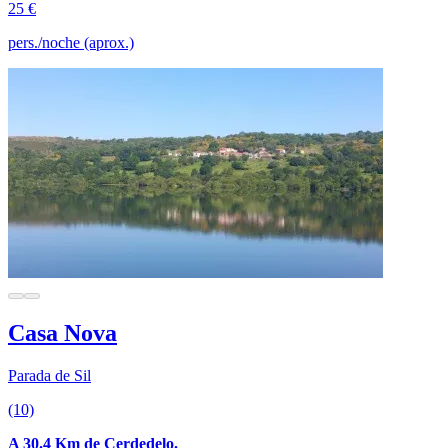
25 €
pers./noche (aprox.)
Casa Nova
Parada de Sil
(10)
A 30.4 Km de Cerdedelo.