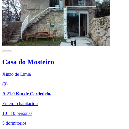
Casa do Mosteiro
Xinzo de Limia
(0)
A 21.9 Km de Cerdedelo.
Entero o habitación
10 - 10 personas
5 dormitorios