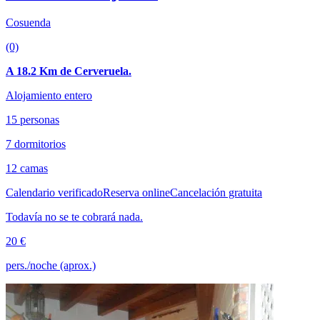
Cosuenda
(0)
A 18.2 Km de Cerveruela.
Alojamiento entero
15 personas
7 dormitorios
12 camas
Calendario verificado
Reserva online
Cancelación gratuita
Todavía no se te cobrará nada.
20 €
pers./noche (aprox.)