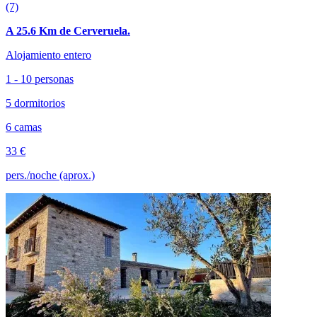
(7)
A 25.6 Km de Cerveruela.
Alojamiento entero
1 - 10 personas
5 dormitorios
6 camas
33 €
pers./noche (aprox.)