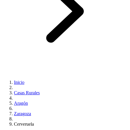
Inicio
Casas Rurales
Aragón
Zaragoza
Cerveruela