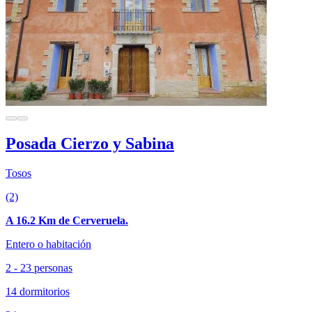
Posada Cierzo y Sabina
Tosos
(2)
A 16.2 Km de Cerveruela.
Entero o habitación
2 - 23 personas
14 dormitorios