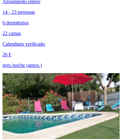
Alojamiento entero
14 - 23 personas
6 dormitorios
22 camas
Calendario verificado
26 €
pers./noche (aprox.)