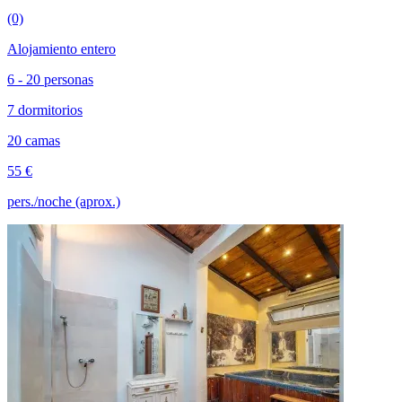
(0)
Alojamiento entero
6 - 20 personas
7 dormitorios
20 camas
55 €
pers./noche (aprox.)