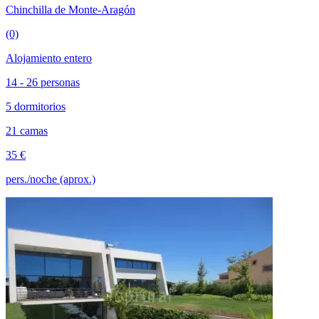
Chinchilla de Monte-Aragón
(0)
Alojamiento entero
14 - 26 personas
5 dormitorios
21 camas
35 €
pers./noche (aprox.)