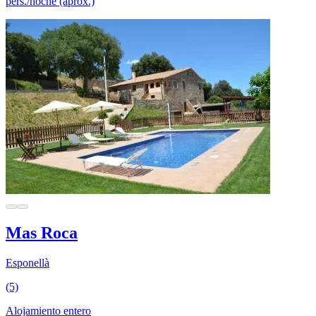
pers./noche (aprox.)
Mas Roca
Esponellà
(5)
Alojamiento entero