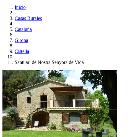
Inicio
Casas Rurales
Cataluña
Girona
Cistella
Santuari de Nostra Senyora de Vida