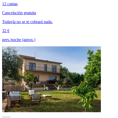
12 camas
Cancelación gratuita
Todavía no se te cobrará nada.
32 €
pers./noche (aprox.)