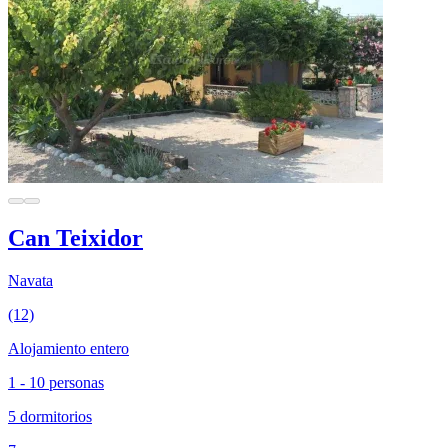
Can Teixidor
Navata
(12)
Alojamiento entero
1 - 10 personas
5 dormitorios