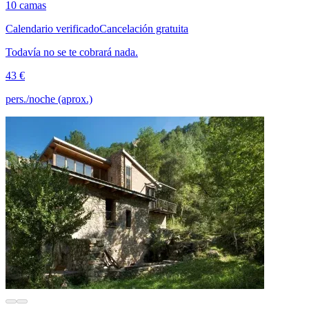
10 camas
Calendario verificado
Cancelación gratuita
Todavía no se te cobrará nada.
43 €
pers./noche (aprox.)