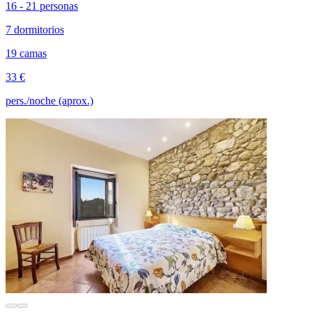
16 - 21 personas
7 dormitorios
19 camas
33 €
pers./noche (aprox.)