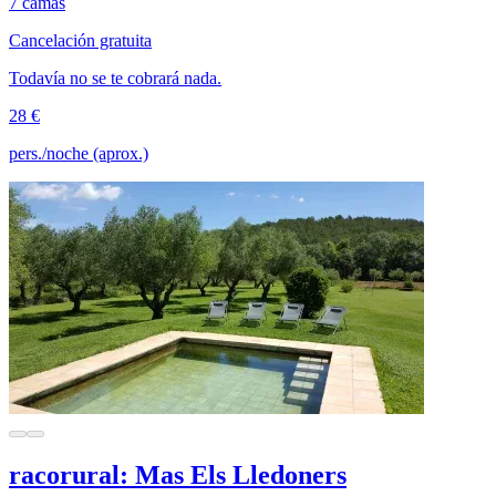
7 camas
Cancelación gratuita
Todavía no se te cobrará nada.
28 €
pers./noche (aprox.)
racorural: Mas Els Lledoners