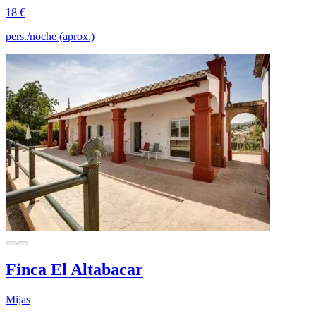
18 €
pers./noche (aprox.)
Finca El Altabacar
Mijas