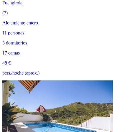
Fuengirola
(7)
Alojamiento entero
11 personas
3 dormitorios
17 camas
48 €
pers./noche (aprox.)