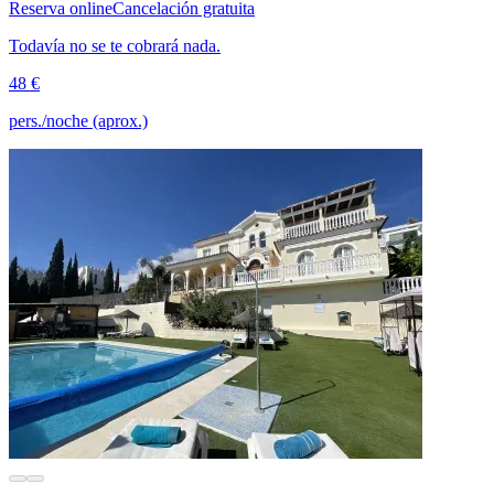
Reserva online
Cancelación gratuita
Todavía no se te cobrará nada.
48 €
pers./noche (aprox.)