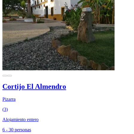
Cortijo El Almendro
Pizarra
(3)
Alojamiento entero
6 - 30 personas