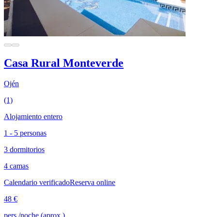
Casa Rural Monteverde
Ojén
(1)
Alojamiento entero
1 - 5 personas
3 dormitorios
4 camas
Calendario verificado
Reserva online
48 €
pers./noche (aprox.)