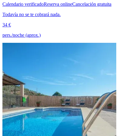
Calendario verificado
Reserva online
Cancelación gratuita
Todavía no se te cobrará nada.
34 €
pers./noche (aprox.)