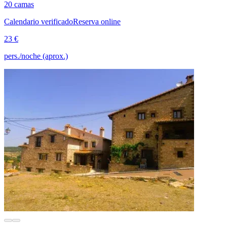
20 camas
Calendario verificado
Reserva online
23 €
pers./noche (aprox.)