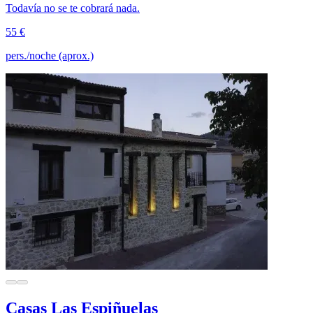
Todavía no se te cobrará nada.
55 €
pers./noche (aprox.)
Casas Las Espiñuelas