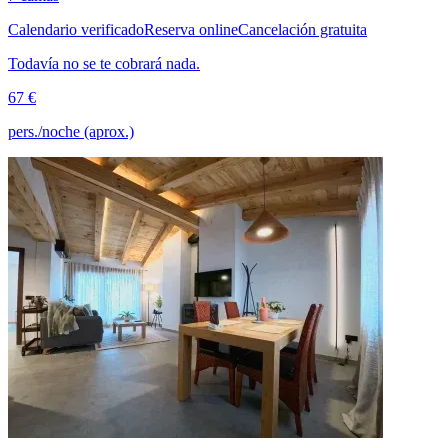
Calendario verificado
Reserva online
Cancelación gratuita
Todavía no se te cobrará nada.
67 €
pers./noche (aprox.)