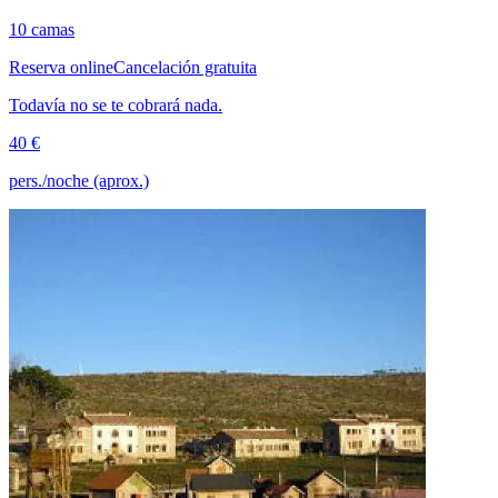
10 camas
Reserva online
Cancelación gratuita
Todavía no se te cobrará nada.
40 €
pers./noche (aprox.)