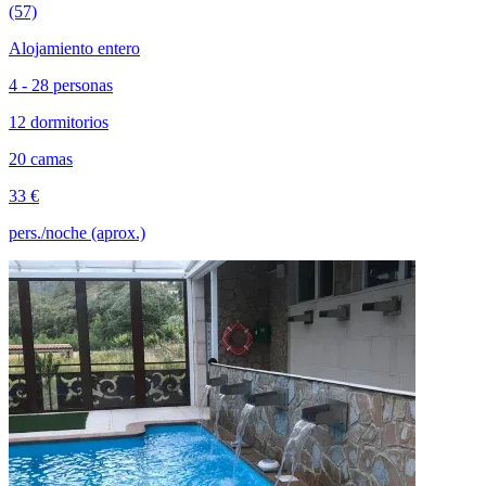
(57)
Alojamiento entero
4 - 28 personas
12 dormitorios
20 camas
33 €
pers./noche (aprox.)