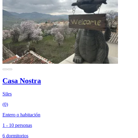
Casa Nostra
Siles
(0)
Entero o habitación
1 - 10 personas
6 dormitorios