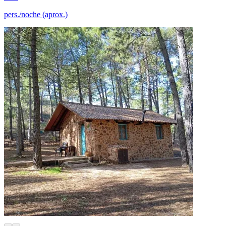
pers./noche (aprox.)