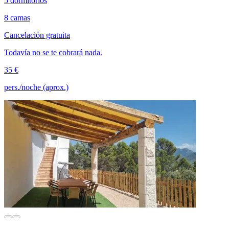
5 dormitorios
8 camas
Cancelación gratuita
Todavía no se te cobrará nada.
35 €
pers./noche (aprox.)