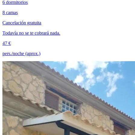
6 dormitorios
8 camas
Cancelación gratuita
Todavía no se te cobrará nada.
47 €
pers./noche (aprox.)