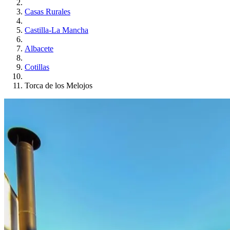
Casas Rurales
Castilla-La Mancha
Albacete
Cotillas
Torca de los Melojos