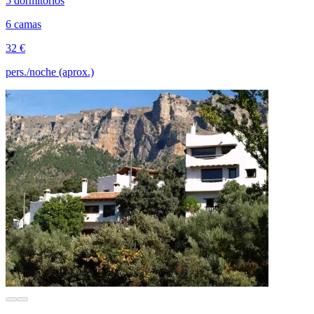
5 dormitorios
6 camas
32 €
pers./noche (aprox.)