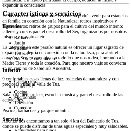
expandir la consciencia.
Características y servicios
En las casas rurales Piedra de la Ventana podrás venir para estancias
en familia en conexión con la Naturaleza; retiros inspirativos y
Exterior
regenerativos; retiros de grupos para el cultivo del mundo interno;
talleres y cursos para el desarrollo del Ser, organizados por nosotros
mismos y por otros; etc.
Barbacoa
Jardín
La intención en este paraíso natural es ofrecer un lugar sagrado de
Piscina
expansión y alegría en conexión con la naturaleza, para abrir el
Terraza
corazón ySer, en armonía con todo lo que nos rodea, honrando a la
Zona de aparcamiento
Madre Tierra y toda la creación. Para que nuestro viaje se convierta
en un camino de Sabiduría Ancestral.
Interior
9 confortables casas llenas de luz, rodeadas de naturaleza y con
Calefacción
preciosas vistas al Valle de Tus.
Chimenea
Cocina
Sala para meditar, leer, escuchar música y para el desarrollo de las
Microondas
actividades.
Televisión
Comedor
Piscina, barbacoas y parque infantil.
Servicios
Además nos encontramos a tan solo 4 km del Balneario de Tus,
donde se puede disfrutar de unas aguas especiales y muy saludables.
Actividades para niños