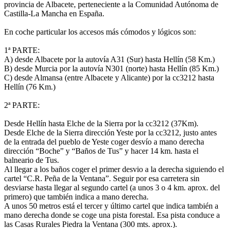
provincia de Albacete, perteneciente a la Comunidad Autónoma de
Castilla-La Mancha en España.
En coche particular los accesos más cómodos y lógicos son:
1ª PARTE:
A) desde Albacete por la autovía A31 (Sur) hasta Hellín (58 Km.)
B) desde Murcia por la autovía N301 (norte) hasta Hellín (85 Km.)
C) desde Almansa (entre Albacete y Alicante) por la cc3212 hasta
Hellín (76 Km.)
2ª PARTE:
Desde Hellín hasta Elche de la Sierra por la cc3212 (37Km).
Desde Elche de la Sierra dirección Yeste por la cc3212, justo antes
de la entrada del pueblo de Yeste coger desvío a mano derecha
dirección “Boche” y “Baños de Tus” y hacer 14 km. hasta el
balneario de Tus.
Al llegar a los baños coger el primer desvio a la derecha siguiendo el
cartel “C.R. Peña de la Ventana”. Seguir por esa carretera sin
desviarse hasta llegar al segundo cartel (a unos 3 o 4 km. aprox. del
primero) que también indica a mano derecha.
A unos 50 metros está el tercer y último cartel que indica también a
mano derecha donde se coge una pista forestal. Esa pista conduce a
las Casas Rurales Piedra la Ventana (300 mts. aprox.).