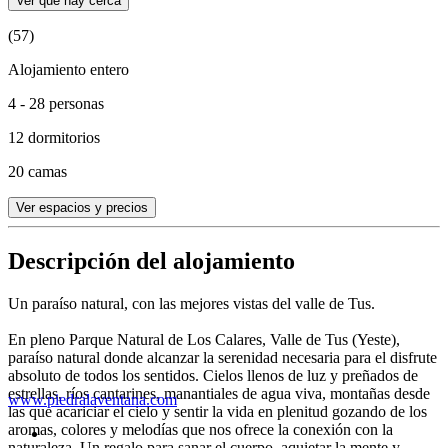
Ver qué hay cerca
(57)
Alojamiento entero
4 - 28 personas
12 dormitorios
20 camas
Ver espacios y precios
Descripción del alojamiento
Un paraíso natural, con las mejores vistas del valle de Tus.
En pleno Parque Natural de Los Calares, Valle de Tus (Yeste),
paraíso natural donde alcanzar la serenidad necesaria para el disfrute
absoluto de todos los sentidos. Cielos llenos de luz y preñados de
estrellas, ríos cantarines, manantiales de agua viva, montañas desde
www.piedralaventana.com
las que acariciar el cielo y sentir la vida en plenitud gozando de los
aromas, colores y melodías que nos ofrece la conexión con la
naturaleza. Un regalo para sanar el cuerpo, aquietar la mente y