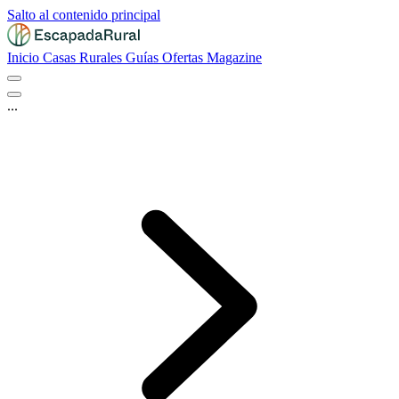
Salto al contenido principal
Inicio
Casas Rurales
Guías
Ofertas
Magazine
...