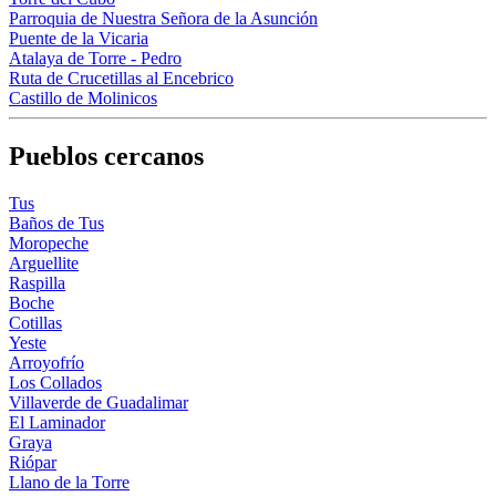
Parroquia de Nuestra Señora de la Asunción
Puente de la Vicaria
Atalaya de Torre - Pedro
Ruta de Crucetillas al Encebrico
Castillo de Molinicos
Pueblos cercanos
Tus
Baños de Tus
Moropeche
Arguellite
Raspilla
Boche
Cotillas
Yeste
Arroyofrío
Los Collados
Villaverde de Guadalimar
El Laminador
Graya
Riópar
Llano de la Torre