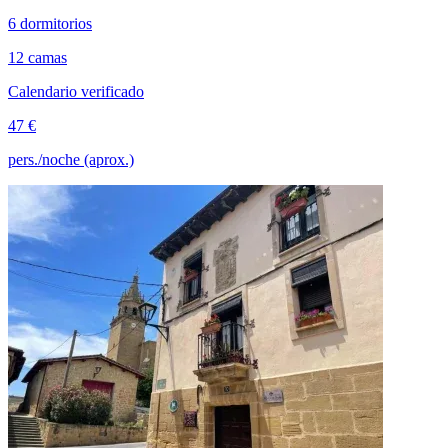
6 dormitorios
12 camas
Calendario verificado
47 €
pers./noche (aprox.)