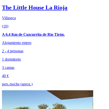
The Little House La Rioja
Villaseca
(10)
A 6.4 Km de Cuzcurrita de Río Tirón.
Alojamiento entero
2 - 4 personas
1 dormitorio
3 camas
40 €
pers./noche (aprox.)