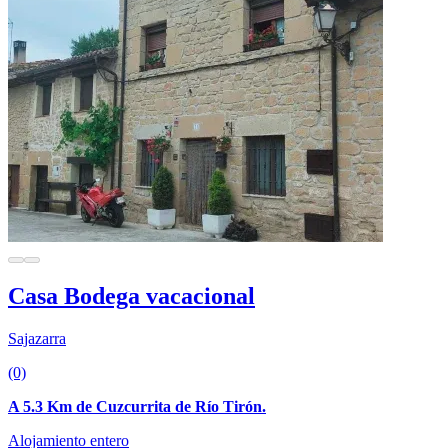
Casa Bodega vacacional
Sajazarra
(0)
A 5.3 Km de Cuzcurrita de Río Tirón.
Alojamiento entero