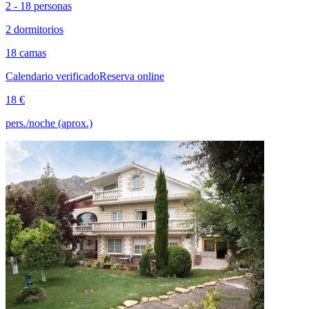
2 - 18 personas
2 dormitorios
18 camas
Calendario verificado
Reserva online
18 €
pers./noche (aprox.)