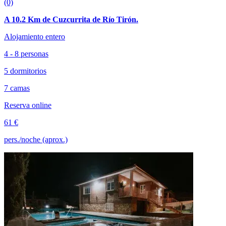
(0)
A 10.2 Km de Cuzcurrita de Río Tirón.
Alojamiento entero
4 - 8 personas
5 dormitorios
7 camas
Reserva online
61 €
pers./noche (aprox.)