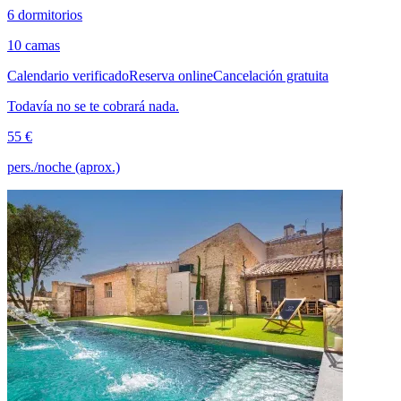
6 dormitorios
10 camas
Calendario verificado
Reserva online
Cancelación gratuita
Todavía no se te cobrará nada.
55 €
pers./noche (aprox.)