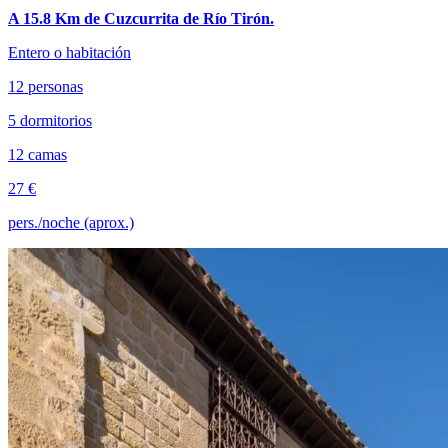
A 15.8 Km de Cuzcurrita de Río Tirón.
Entero o habitación
12 personas
5 dormitorios
12 camas
27 €
pers./noche (aprox.)