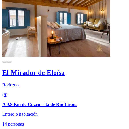
El Mirador de Eloísa
Rodezno
(9)
A 9.8 Km de Cuzcurrita de Río Tirón.
Entero o habitación
14 personas