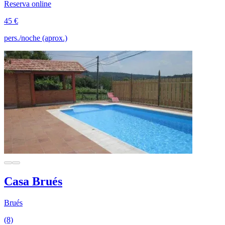
Reserva online
45 €
pers./noche (aprox.)
Casa Brués
Brués
(8)