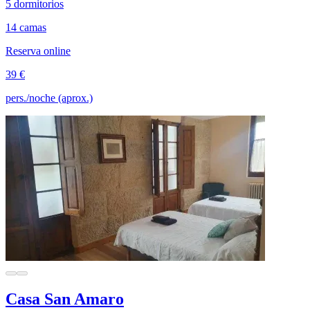
5 dormitorios
14 camas
Reserva online
39 €
pers./noche (aprox.)
Casa San Amaro