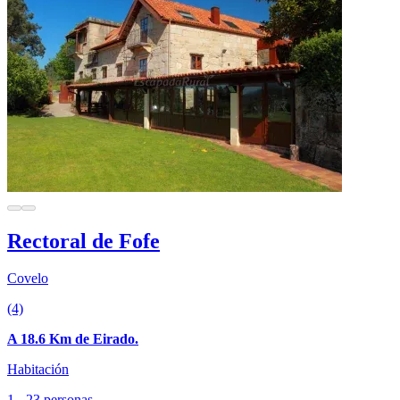
Rectoral de Fofe
Covelo
(4)
A 18.6 Km de Eirado.
Habitación
1 - 23 personas