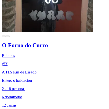
O Forno do Curro
Boboras
(53)
A 11.5 Km de Eirado.
Entero o habitación
2 - 18 personas
6 dormitorios
12 camas