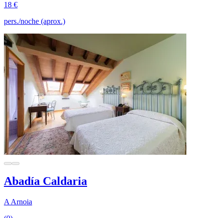
18 €
pers./noche (aprox.)
Abadía Caldaria
A Arnoia