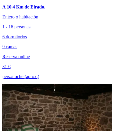
A 10.4 Km de Eirado.
Entero o habitación
1 - 16 personas
6 dormitorios
9 camas
Reserva online
31 €
pers./noche (aprox.)