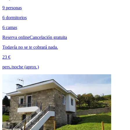
9 personas
6 dormitorios
6 camas
Reserva online
Cancelación gratuita
Todavía no se te cobrará nada.
23 €
pers./noche (aprox.)