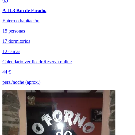
(0)
A 11.3 Km de Eirado.
Entero o habitación
15 personas
17 dormitorios
12 camas
Calendario verificado
Reserva online
44 €
pers./noche (aprox.)