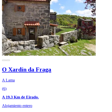
O Xardín da Fraga
A Lama
(6)
A 19.3 Km de Eirado.
Alojamiento entero