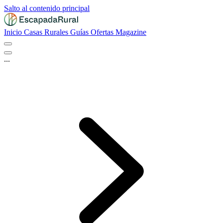
Salto al contenido principal
Inicio
Casas Rurales
Guías
Ofertas
Magazine
...