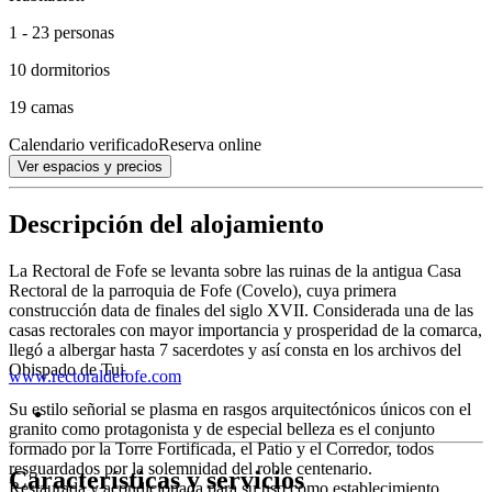
1 - 23 personas
10 dormitorios
19 camas
Calendario verificado
Reserva online
Ver espacios y precios
Descripción del alojamiento
La Rectoral de Fofe se levanta sobre las ruinas de la antigua Casa
Rectoral de la parroquia de Fofe (Covelo), cuya primera
construcción data de finales del siglo XVII. Considerada una de las
casas rectorales con mayor importancia y prosperidad de la comarca,
llegó a albergar hasta 7 sacerdotes y así consta en los archivos del
Obispado de Tui.
www.rectoraldefofe.com
Su estilo señorial se plasma en rasgos arquitectónicos únicos con el
granito como protagonista y de especial belleza es el conjunto
formado por la Torre Fortificada, el Patio y el Corredor, todos
resguardados por la solemnidad del roble centenario.
Características y servicios
Restaurada y acondicionada para su uso como establecimiento