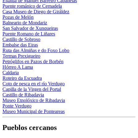
Estatua de Manuel Barreiro Cabanelas
Puente románico de Cernadela
Casa Museo de Diego de Giráldez
Pozas de Melón
Balneario de Mondariz
San Salvador de Xunqueiras
Puente Romano de Liñares
Castillo de Sobroso
Embalse das Eiras
Ruta das Almiñas e do Foxo Lobo
Termas Prexigueiro
Petróglifos en Pazos de Borbén
Hórreo A Lama
Caldaria
Roteiro da Escuadra
Coto de pesca en el río Verdugo
Capilla de la Virgen del Portal
Castillo de Ribadavia
Museo Etnolóxico de Ribadavia
Ponte Verdugo
Museo Municipal de Ponteareas
Pueblos cercanos