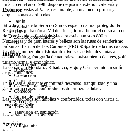
turístico en el año 1998, dispone de piscina exterior, cafetería y
Exterior
terraza con vistas al Valle, restaurante, aparcamiento propio y
amplias zonas ajardinadas.
Jardín
Situada al sur de la Serra do Suido, espacio natural protegido, la
Piscina
Rectoral es un balcón al Val de Tielas, formado por el curso alto del
Terraza
río Tea. La playa fluvial de Maceira está a tan solo 800m
Zona de aparcamiento
Numerosas y de gran interés y belleza son las rutas de senderismo
Bar
próximas. La ruta de Los Carranos (PRG-95)parte de la misma casa.
La ubicación permite disfrutar de diversas actividades: rutas a
Interior
caballo, rafting, fotografía de naturaleza, avistamiento de aves, golf ,
turismo termal y etnográfico.
Baño en habitación
La cercanía a Mondaríz, Ribadavia, Vigo y Cíes permite un sinfín
Biblioteca
de posibilidades.
Calefacción
Chimenea
En la Casa el visitante encontrará descanso, tranquilidad y una
Colección de juegos
gastronomía casera con productos de primera calidad.
Comedor
Equipo de música
Las habitaciones son amplias y confortables, todas con vistas al
Sala de estar
maravilloso Valle.
Televisión
Televisión en habitación
Los servicios de la Casa son:
Servicios
TV y Wifi gratuito.
Vistas.