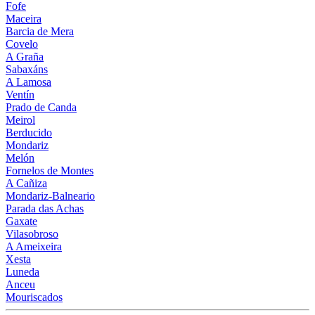
Fofe
Maceira
Barcia de Mera
Covelo
A Graña
Sabaxáns
A Lamosa
Ventín
Prado de Canda
Meirol
Berducido
Mondariz
Melón
Fornelos de Montes
A Cañiza
Mondariz-Balneario
Parada das Achas
Gaxate
Vilasobroso
A Ameixeira
Xesta
Luneda
Anceu
Mouriscados