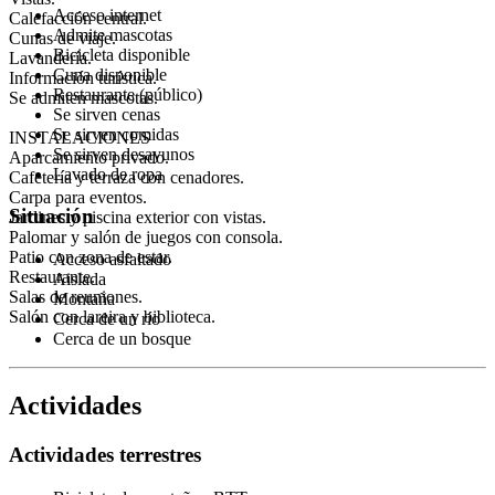
Acceso internet
Calefacción central.
Admite mascotas
Cunas de viaje.
Bicicleta disponible
Lavandería.
Cuna disponible
Información turística.
Restaurante (público)
Se admiten mascotas.
Se sirven cenas
Se sirven comidas
INSTALACIONES
Se sirven desayunos
Aparcamiento privado.
Lavado de ropa
Cafetería y terraza con cenadores.
Carpa para eventos.
Situación
Jardines y piscina exterior con vistas.
Palomar y salón de juegos con consola.
Patio con zona de estar.
Acceso asfaltado
Restaurante.
Aislada
Salas de reuniones.
Montaña
Salón con lareira y biblioteca.
Cerca de un río
Cerca de un bosque
Actividades
Actividades terrestres