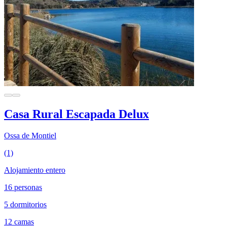
Casa Rural Escapada Delux
Ossa de Montiel
(1)
Alojamiento entero
16 personas
5 dormitorios
12 camas