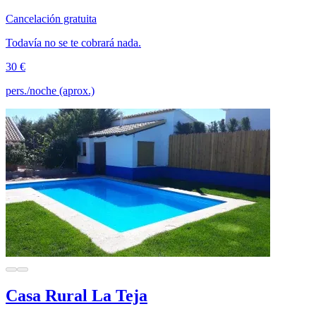
Cancelación gratuita
Todavía no se te cobrará nada.
30 €
pers./noche (aprox.)
Casa Rural La Teja