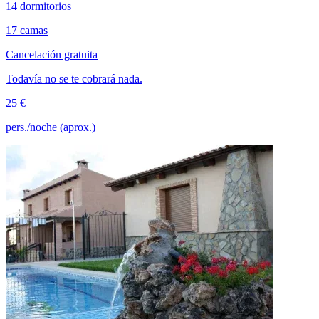
14 dormitorios
17 camas
Cancelación gratuita
Todavía no se te cobrará nada.
25 €
pers./noche (aprox.)