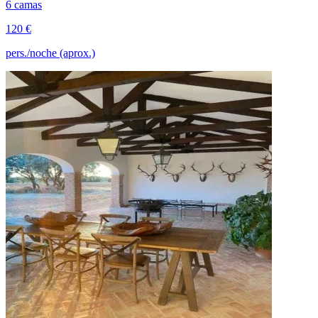
6 camas
120 €
pers./noche (aprox.)