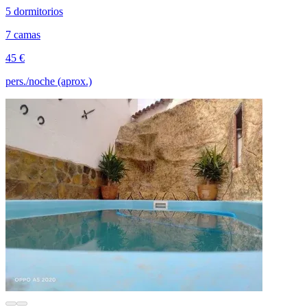
5 dormitorios
7 camas
45 €
pers./noche (aprox.)