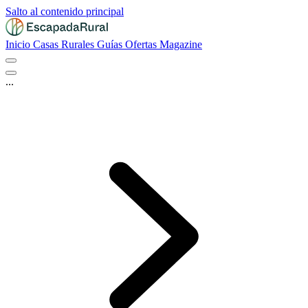
Salto al contenido principal
Inicio
Casas Rurales
Guías
Ofertas
Magazine
...