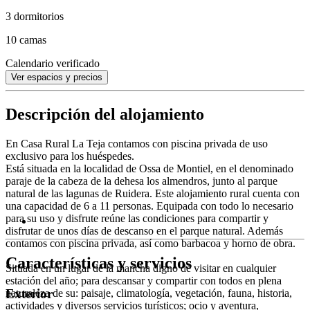
3 dormitorios
10 camas
Calendario verificado
Ver espacios y precios
Descripción del alojamiento
En Casa Rural La Teja contamos con piscina privada de uso
exclusivo para los huéspedes.
Está situada en la localidad de Ossa de Montiel, en el denominado
paraje de la cabeza de la dehesa los almendros, junto al parque
natural de las lagunas de Ruidera. Este alojamiento rural cuenta con
una capacidad de 6 a 11 personas. Equipada con todo lo necesario
para su uso y disfrute reúne las condiciones para compartir y
disfrutar de unos días de descanso en el parque natural. Además
contamos con piscina privada, así como barbacoa y horno de obra.
Características y servicios
Situada en un lugar de la mancha digno de visitar en cualquier
estación del año; para descansar y compartir con todos en plena
Exterior
naturaleza de su: paisaje, climatología, vegetación, fauna, historia,
actividades y diversos servicios turísticos; ocio y aventura,