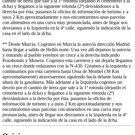
camino de tierra que sale a la 1ª rotonda (dejando el cementerio a la
dcha) y llegamos a la siguiente rotonda (2ª) desviándonos a la
derecha por ésta, pasamos la oficina de información de turismo y a
unos 2 Km aproximadamente y nos encontraremos unas parcelas
con almendros en una curva muy pronunciada, antes de llegar nos
desviamos a la Izquierda en la 4ª calle, siguiendo la indicación de la
casa en el lado de la dcha.
** Desde Murcia: Cogemos en Murcia la autovía dirección Madrid
hasta llegar a salida de Hellín norte. Una vez allí dejamos la autovía
y entrando al pueblo veremos un cruce a la derecha indicando
Pozohondo y Munera. Cogemos esta carretera y sin dejarla llegamos
a un cruce donde enlazamos con la N-430. Giramos a la izquierda y
continuamos por esta carretera hasta Ossa de Montiel (38 Km
aproximadamente) atravesaremos siguiendo hacía delante hasta la
altura de la gasolinera. Más adelante a la Izquierda cogemos un
desvío por el camino de tierra que sale a la 1ª rotonda (dejando el
cementerio a la dcha) y llegamos a la siguiente rotonda (2ª)
desviándonos a la derecha por ésta, pasamos la oficina de
información de turismo y a unos 2 Km aproximadamente y nos
encontraremos unas parcelas con almendros en una curva muy
pronunciada, antes de llegar nos desviamos a la Izquierda en la 4ª
calle, siguiendo la indicación de la casa en el lado de la dcha.