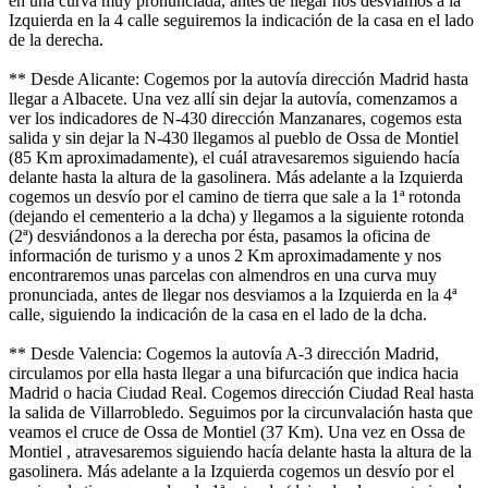
en una curva muy pronunciada, antes de llegar nos desviamos a la
Izquierda en la 4 calle seguiremos la indicación de la casa en el lado
de la derecha.
** Desde Alicante: Cogemos por la autovía dirección Madrid hasta
llegar a Albacete. Una vez allí sin dejar la autovía, comenzamos a
ver los indicadores de N-430 dirección Manzanares, cogemos esta
salida y sin dejar la N-430 llegamos al pueblo de Ossa de Montiel
(85 Km aproximadamente), el cuál atravesaremos siguiendo hacía
delante hasta la altura de la gasolinera. Más adelante a la Izquierda
cogemos un desvío por el camino de tierra que sale a la 1ª rotonda
(dejando el cementerio a la dcha) y llegamos a la siguiente rotonda
(2ª) desviándonos a la derecha por ésta, pasamos la oficina de
información de turismo y a unos 2 Km aproximadamente y nos
encontraremos unas parcelas con almendros en una curva muy
pronunciada, antes de llegar nos desviamos a la Izquierda en la 4ª
calle, siguiendo la indicación de la casa en el lado de la dcha.
** Desde Valencia: Cogemos la autovía A-3 dirección Madrid,
circulamos por ella hasta llegar a una bifurcación que indica hacia
Madrid o hacia Ciudad Real. Cogemos dirección Ciudad Real hasta
la salida de Villarrobledo. Seguimos por la circunvalación hasta que
veamos el cruce de Ossa de Montiel (37 Km). Una vez en Ossa de
Montiel , atravesaremos siguiendo hacía delante hasta la altura de la
gasolinera. Más adelante a la Izquierda cogemos un desvío por el