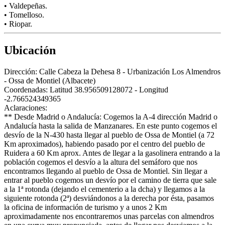
• Valdepeñas.
• Tomelloso.
• Riopar.
Ubicación
Dirección:
Calle Cabeza la Dehesa 8 - Urbanización Los Almendros
- Ossa de Montiel (Albacete)
Coordenadas:
Latitud 38.956509128072 - Longitud
-2.766524349365
Aclaraciones:
** Desde Madrid o Andalucía: Cogemos la A-4 dirección Madrid o
Andalucía hasta la salida de Manzanares. En este punto cogemos el
desvío de la N-430 hasta llegar al pueblo de Ossa de Montiel (a 72
Km aproximados), habiendo pasado por el centro del pueblo de
Ruidera a 60 Km aprox. Antes de llegar a la gasolinera entrando a la
población cogemos el desvío a la altura del semáforo que nos
encontramos llegando al pueblo de Ossa de Montiel. Sin llegar a
entrar al pueblo cogemos un desvío por el camino de tierra que sale
a la 1ª rotonda (dejando el cementerio a la dcha) y llegamos a la
siguiente rotonda (2ª) desviándonos a la derecha por ésta, pasamos
la oficina de información de turismo y a unos 2 Km
aproximadamente nos encontraremos unas parcelas con almendros