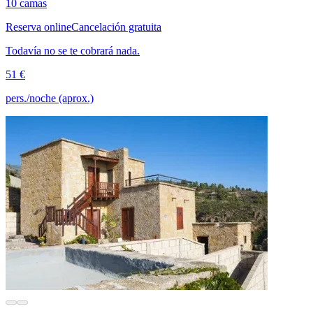
10 camas
Reserva online
Cancelación gratuita
Todavía no se te cobrará nada.
51 €
pers./noche (aprox.)