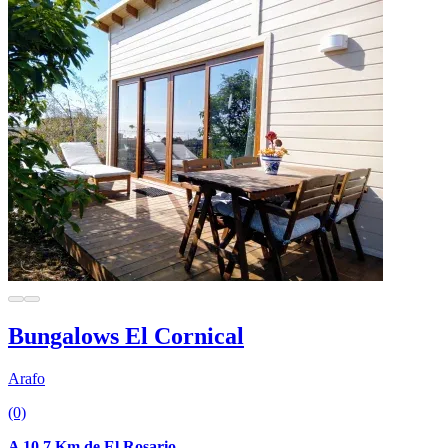
Bungalows El Cornical
Arafo
(0)
A 10.7 Km de El Rosario.