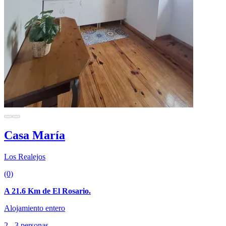
Casa María
Los Realejos
(0)
A 21.6 Km de El Rosario.
Alojamiento entero
2 - 3 personas