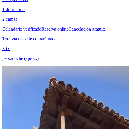
1 dormitorio
2 camas
Calendario verificado
Reserva online
Cancelación gratuita
Todavía no se te cobrará nada.
30 €
pers./noche (aprox.)