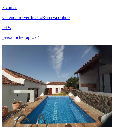
8 camas
Calendario verificado
Reserva online
54 €
pers./noche (aprox.)