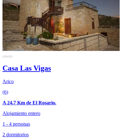
Casa Las Vigas
Arico
(6)
A 24.7 Km de El Rosario.
Alojamiento entero
1 - 4 personas
2 dormitorios