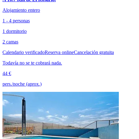
Alojamiento entero
1 - 4 personas
1 dormitorio
2 camas
Calendario verificado
Reserva online
Cancelación gratuita
Todavía no se te cobrará nada.
44 €
pers./noche (aprox.)