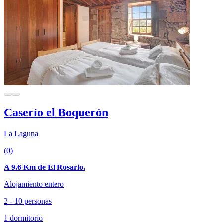
Caserío el Boquerón
La Laguna
(0)
A 9.6 Km de El Rosario.
Alojamiento entero
2 - 10 personas
1 dormitorio