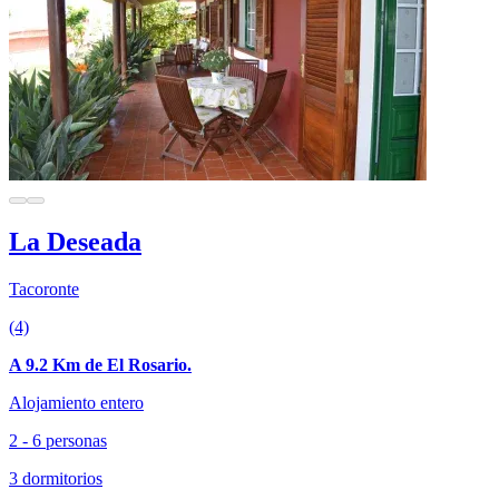
La Deseada
Tacoronte
(4)
A 9.2 Km de El Rosario.
Alojamiento entero
2 - 6 personas
3 dormitorios