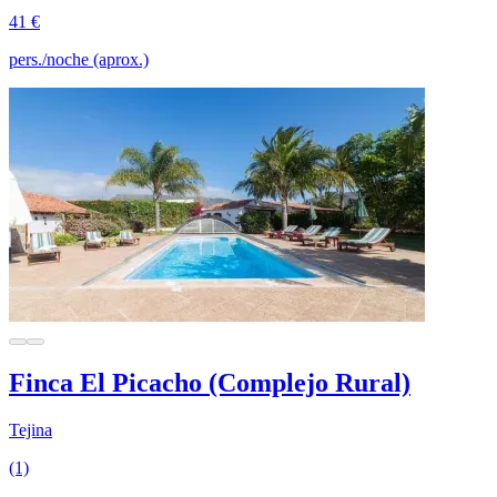
41 €
pers./noche (aprox.)
Finca El Picacho (Complejo Rural)
Tejina
(1)