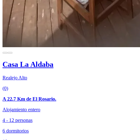
Casa La Aldaba
Realejo Alto
(0)
A 22.7 Km de El Rosario.
Alojamiento entero
4 - 12 personas
6 dormitorios