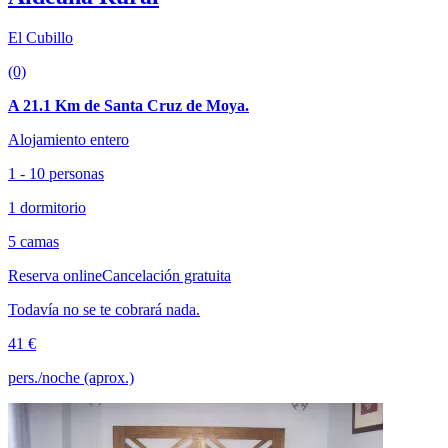
El Cubillo
(0)
A 21.1 Km de Santa Cruz de Moya.
Alojamiento entero
1 - 10 personas
1 dormitorio
5 camas
Reserva online
Cancelación gratuita
Todavía no se te cobrará nada.
41 €
pers./noche (aprox.)