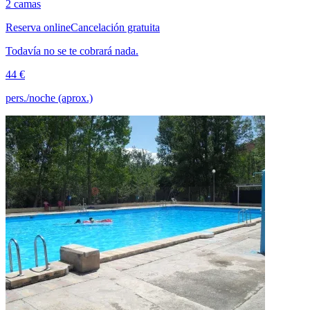
2 camas
Reserva online
Cancelación gratuita
Todavía no se te cobrará nada.
44 €
pers./noche (aprox.)