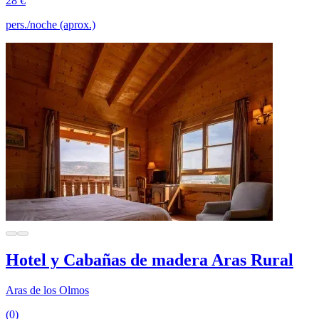
28 €
pers./noche (aprox.)
Hotel y Cabañas de madera Aras Rural
Aras de los Olmos
(0)