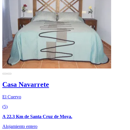
Casa Navarrete
El Cuervo
(5)
A 22.3 Km de Santa Cruz de Moya.
Alojamiento entero