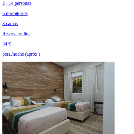
2 - 14 personas
6 dormitorios
8 camas
Reserva online
34 €
pers./noche (aprox.)