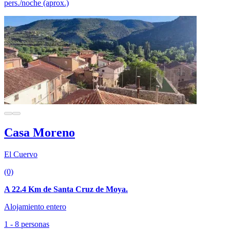
pers./noche (aprox.)
Casa Moreno
El Cuervo
(0)
A 22.4 Km de Santa Cruz de Moya.
Alojamiento entero
1 - 8 personas