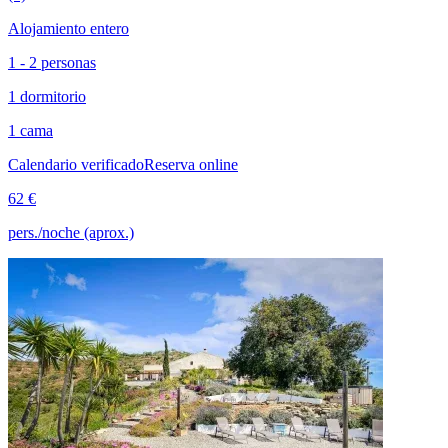
Alojamiento entero
1 - 2 personas
1 dormitorio
1 cama
Calendario verificado
Reserva online
62 €
pers./noche (aprox.)