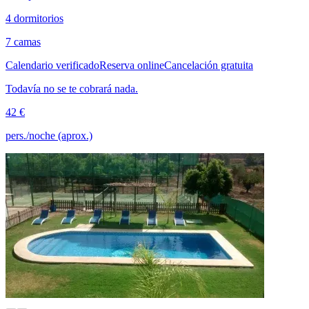
4 dormitorios
7 camas
Calendario verificado
Reserva online
Cancelación gratuita
Todavía no se te cobrará nada.
42 €
pers./noche (aprox.)