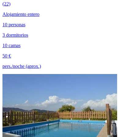
(22)
Alojamiento entero
10 personas
3 dormitorios
10 camas
50 €
pers./noche (aprox.)