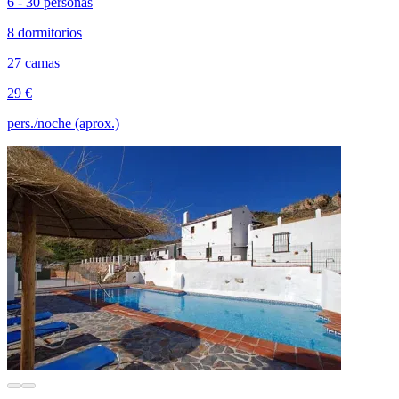
6 - 30 personas
8 dormitorios
27 camas
29 €
pers./noche (aprox.)