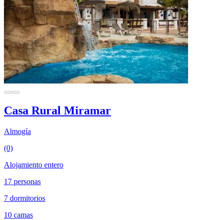
Casa Rural Miramar
Almogía
(0)
Alojamiento entero
17 personas
7 dormitorios
10 camas