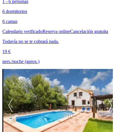
1 - 6 personas
6 dormitorios
6 camas
Calendario verificado
Reserva online
Cancelación gratuita
Todavía no se te cobrará nada.
19 €
pers./noche (aprox.)