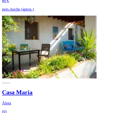
80 €
pers./noche (aprox.)
Casa Maria
Álora
(0)