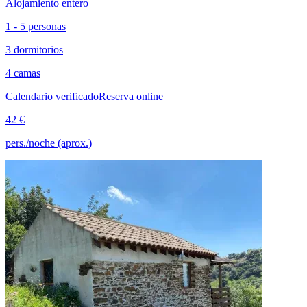
Alojamiento entero
1 - 5 personas
3 dormitorios
4 camas
Calendario verificado
Reserva online
42 €
pers./noche (aprox.)