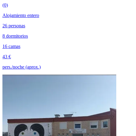
(0)
Alojamiento entero
26 personas
8 dormitorios
16 camas
43 €
pers./noche (aprox.)