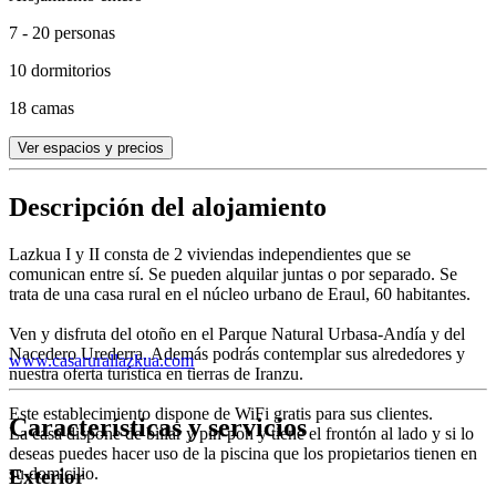
7 - 20 personas
10 dormitorios
18 camas
Ver espacios y precios
Descripción del alojamiento
Lazkua I y II consta de 2 viviendas independientes que se
comunican entre sí. Se pueden alquilar juntas o por separado. Se
trata de una casa rural en el núcleo urbano de Eraul, 60 habitantes.
Ven y disfruta del otoño en el Parque Natural Urbasa-Andía y del
Nacedero Urederra. Además podrás contemplar sus alrededores y
www.casarurallazkua.com
nuestra oferta turística en tierras de Iranzu.
Este establecimiento dispone de WiFi gratis para sus clientes.
Características y servicios
La casa dispone de billar y pin-pon y tiene el frontón al lado y si lo
deseas puedes hacer uso de la piscina que los propietarios tienen en
su domicilio.
Exterior