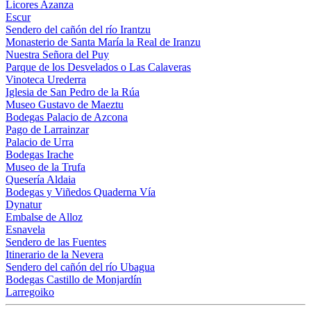
Licores Azanza
Escur
Sendero del cañón del río Irantzu
Monasterio de Santa María la Real de Iranzu
Nuestra Señora del Puy
Parque de los Desvelados o Las Calaveras
Vinoteca Urederra
Iglesia de San Pedro de la Rúa
Museo Gustavo de Maeztu
Bodegas Palacio de Azcona
Pago de Larrainzar
Palacio de Urra
Bodegas Irache
Museo de la Trufa
Quesería Aldaia
Bodegas y Viñedos Quaderna Vía
Dynatur
Embalse de Alloz
Esnavela
Sendero de las Fuentes
Itinerario de la Nevera
Sendero del cañón del río Ubagua
Bodegas Castillo de Monjardín
Larregoiko