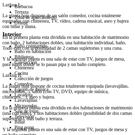
Lazkua I:
Barbacoa
Terraza
La planta baja dispone de un salón comedor, cocina totalmente
Zona de aparcamiento
equipadas con chimenea, TV, vídeo, cadena musical, aseo y bajera
Granja
con billar y diana.
Interior
En la primera planta esta dividida en una habitación de matrimonio
con baño, 2 habitaciones dobles, una habitación individual, baño.
Baño compartido
Todo esto con la posibilidad de 2 camas supletorias y una cuna.
Baño en habitación
Biblioteca
Y la segunda planta es una sala de estar con TV, juegos de mesa,
Calefacción
para niños donde se lo pasan pipa y un baño completo.
Chimenea
Cocina
Lazkua II:
Colección de juegos
Comedor
La planta baja dispone de cocina totalmente equipada (lavavajillas,
Equipo de música
microondas,..), salón (con TV, DVD, equipo de música,
Lavadora
chimenea,...), aseo y bajera.
Lavavajillas
Microondas
En la primera planta esta dividida en dos habitaciones de matrimonio
Sala de estar
(una con baño), y dos habitaciones dobles (posibilidad de dos camas
Televisión
supletorias), más baño y terraza.
Billar
Ping pong
Y la segunda planta es una sala de estar con TV, juegos de mesa y
un baño completo.