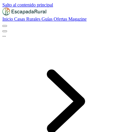
Salto al contenido principal
Inicio
Casas Rurales
Guías
Ofertas
Magazine
...