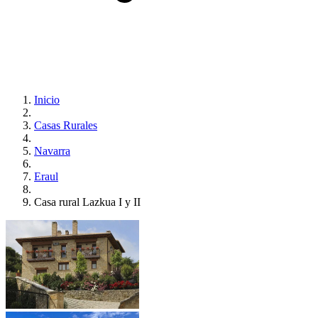
Inicio
Casas Rurales
Navarra
Eraul
Casa rural Lazkua I y II