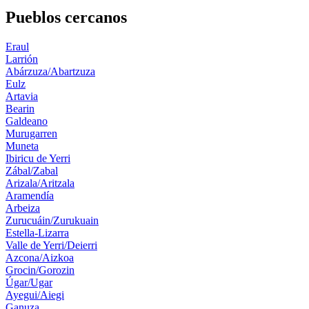
Pueblos cercanos
Eraul
Larrión
Abárzuza/Abartzuza
Eulz
Artavia
Bearin
Galdeano
Murugarren
Muneta
Ibiricu de Yerri
Zábal/Zabal
Arizala/Aritzala
Aramendía
Arbeiza
Zurucuáin/Zurukuain
Estella-Lizarra
Valle de Yerri/Deierri
Azcona/Aizkoa
Grocin/Gorozin
Úgar/Ugar
Ayegui/Aiegi
Ganuza