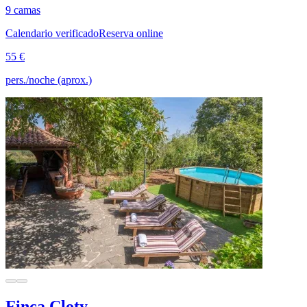
9 camas
Calendario verificado
Reserva online
55 €
pers./noche (aprox.)
Finca Cloty