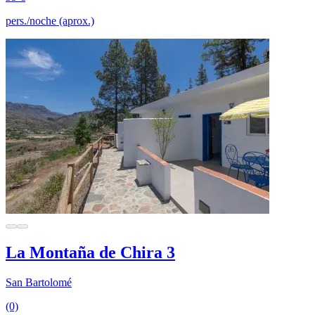
pers./noche (aprox.)
La Montaña de Chira 3
San Bartolomé
(0)