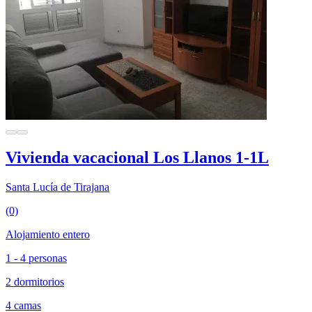
Vivienda vacacional Los Llanos 1-1L
Santa Lucía de Tirajana
(0)
Alojamiento entero
1 - 4 personas
2 dormitorios
4 camas