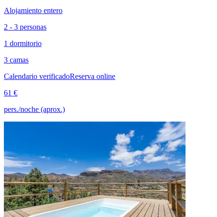
Alojamiento entero
2 - 3 personas
1 dormitorio
3 camas
Calendario verificado
Reserva online
61 €
pers./noche (aprox.)