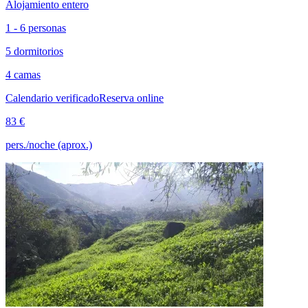
Alojamiento entero
1 - 6 personas
5 dormitorios
4 camas
Calendario verificado
Reserva online
83 €
pers./noche (aprox.)