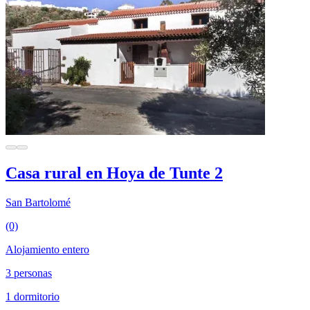
Casa rural en Hoya de Tunte 2
San Bartolomé
(0)
Alojamiento entero
3 personas
1 dormitorio