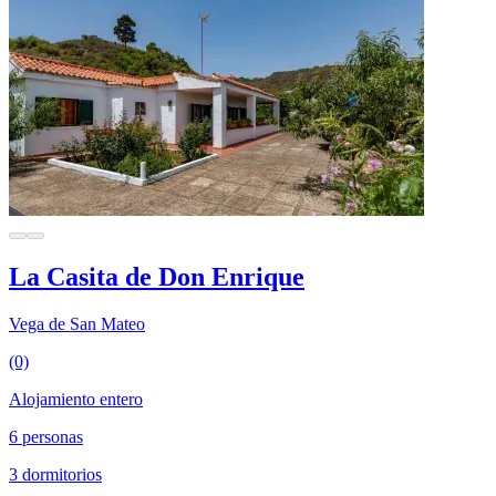
La Casita de Don Enrique
Vega de San Mateo
(0)
Alojamiento entero
6 personas
3 dormitorios