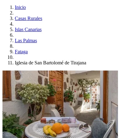
Inicio
Casas Rurales
Islas Canarias
Las Palmas
Fataga
Iglesia de San Bartolomé de Tirajana