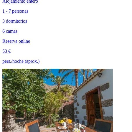
Alojamiento entero
1 - 7 personas
3 dormitorios
6 camas
Reserva online
53 €
pers./noche (aprox.)