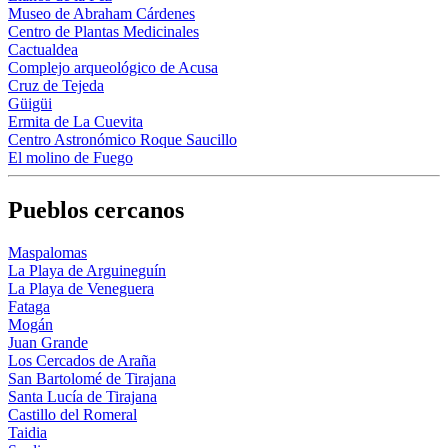
Museo de Abraham Cárdenes
Centro de Plantas Medicinales
Cactualdea
Complejo arqueológico de Acusa
Cruz de Tejeda
Güigüi
Ermita de La Cuevita
Centro Astronómico Roque Saucillo
El molino de Fuego
Pueblos cercanos
Maspalomas
La Playa de Arguineguín
La Playa de Veneguera
Fataga
Mogán
Juan Grande
Los Cercados de Araña
San Bartolomé de Tirajana
Santa Lucía de Tirajana
Castillo del Romeral
Taidia