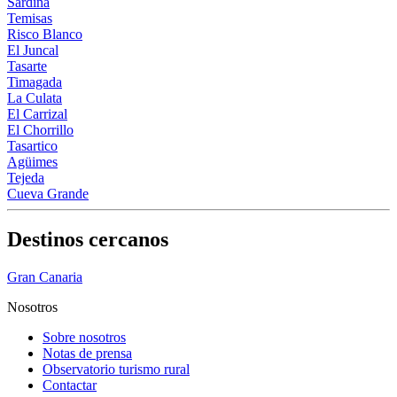
Sardina
Temisas
Risco Blanco
El Juncal
Tasarte
Timagada
La Culata
El Carrizal
El Chorrillo
Tasartico
Agüimes
Tejeda
Cueva Grande
Destinos cercanos
Gran Canaria
Nosotros
Sobre nosotros
Notas de prensa
Observatorio turismo rural
Contactar