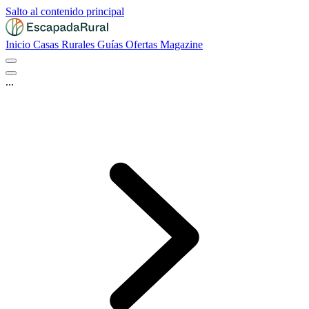
Salto al contenido principal
Inicio
Casas Rurales
Guías
Ofertas
Magazine
...