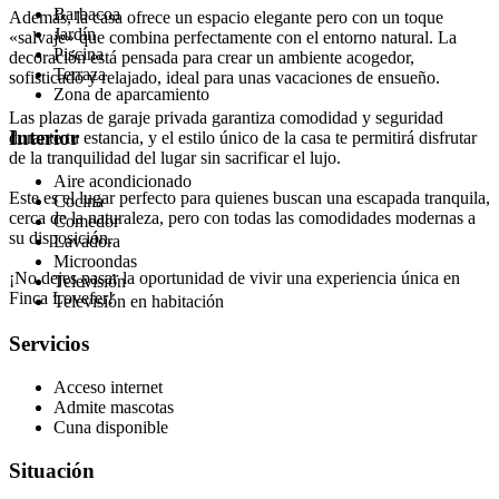
Barbacoa
Además, la casa ofrece un espacio elegante pero con un toque
Jardín
«salvaje» que combina perfectamente con el entorno natural. La
Piscina
decoración está pensada para crear un ambiente acogedor,
Terraza
sofisticado y relajado, ideal para unas vacaciones de ensueño.
Zona de aparcamiento
Las plazas de garaje privada garantiza comodidad y seguridad
Interior
durante tu estancia, y el estilo único de la casa te permitirá disfrutar
de la tranquilidad del lugar sin sacrificar el lujo.
Aire acondicionado
Este es el lugar perfecto para quienes buscan una escapada tranquila,
Cocina
cerca de la naturaleza, pero con todas las comodidades modernas a
Comedor
su disposición.
Lavadora
Microondas
¡No dejes pasar la oportunidad de vivir una experiencia única en
Televisión
Finca Lovefer!
Televisión en habitación
Servicios
Acceso internet
Admite mascotas
Cuna disponible
Situación