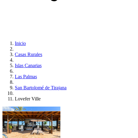
Inicio
Casas Rurales
Islas Canarias
Las Palmas
San Bartolomé de Tirajana
Lovefer Ville