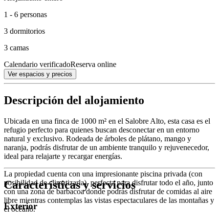
1 - 6 personas
3 dormitorios
3 camas
Calendario verificado
Reserva online
Ver espacios y precios
Descripción del alojamiento
Ubicada en una finca de 1000 m² en el Salobre Alto, esta casa es el
refugio perfecto para quienes buscan desconectar en un entorno
natural y exclusivo. Rodeada de árboles de plátano, mango y
naranja, podrás disfrutar de un ambiente tranquilo y rejuvenecedor,
ideal para relajarte y recargar energías.
La propiedad cuenta con una impresionante piscina privada (con
Características y servicios
posibilidad de climatizarla), perfecta para disfrutar todo el año, junto
con una zona de barbacoa donde podrás disfrutar de comidas al aire
libre mientras contemplas las vistas espectaculares de las montañas y
Exterior
el océano.