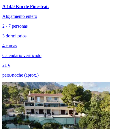
A 14.9 Km de Finestrat.
Alojamiento entero
2 - 7 personas
3 dormitorios
4 camas
Calendario verificado
21 €
pers./noche (aprox.)