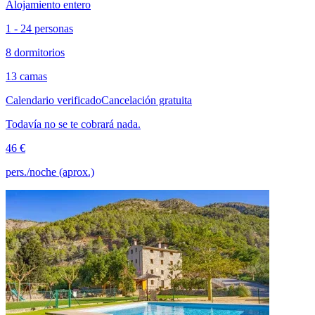
Alojamiento entero
1 - 24 personas
8 dormitorios
13 camas
Calendario verificado
Cancelación gratuita
Todavía no se te cobrará nada.
46 €
pers./noche (aprox.)