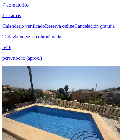
7 dormitorios
12 camas
Calendario verificado
Reserva online
Cancelación gratuita
Todavía no se te cobrará nada.
54 €
pers./noche (aprox.)