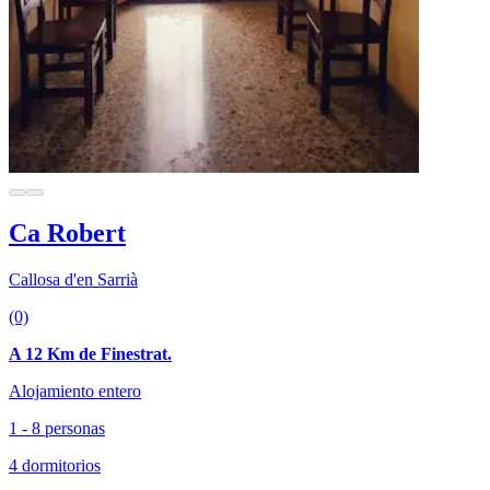
Ca Robert
Callosa d'en Sarrià
(0)
A 12 Km de Finestrat.
Alojamiento entero
1 - 8 personas
4 dormitorios