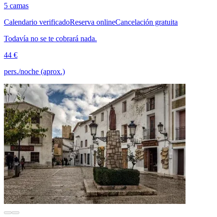
5 camas
Calendario verificado
Reserva online
Cancelación gratuita
Todavía no se te cobrará nada.
44 €
pers./noche (aprox.)