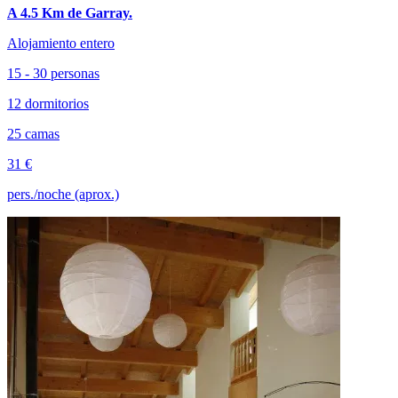
A 4.5 Km de Garray.
Alojamiento entero
15 - 30 personas
12 dormitorios
25 camas
31 €
pers./noche (aprox.)