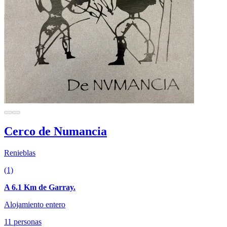
Cerco de Numancia
Renieblas
(1)
A 6.1 Km de Garray.
Alojamiento entero
11 personas