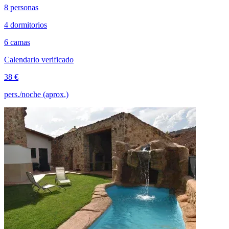
8 personas
4 dormitorios
6 camas
Calendario verificado
38 €
pers./noche (aprox.)