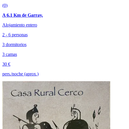
(0)
A 6.1 Km de Garray.
Alojamiento entero
2 - 6 personas
3 dormitorios
3 camas
30 €
pers./noche (aprox.)