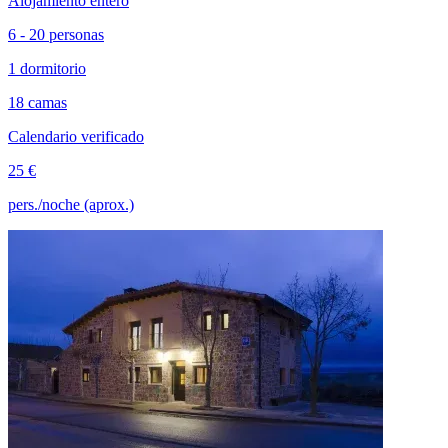
Alojamiento entero
6 - 20 personas
1 dormitorio
18 camas
Calendario verificado
25 €
pers./noche (aprox.)