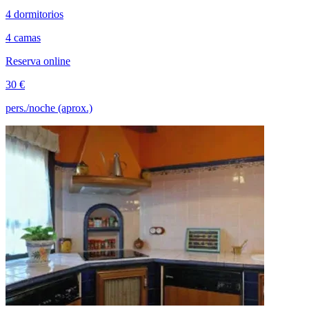
4 dormitorios
4 camas
Reserva online
30 €
pers./noche (aprox.)