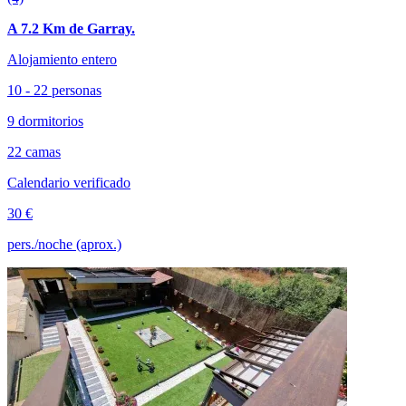
A 7.2 Km de Garray.
Alojamiento entero
10 - 22 personas
9 dormitorios
22 camas
Calendario verificado
30 €
pers./noche (aprox.)