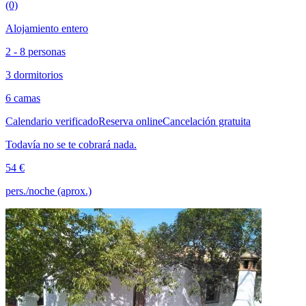
(0)
Alojamiento entero
2 - 8 personas
3 dormitorios
6 camas
Calendario verificado
Reserva online
Cancelación gratuita
Todavía no se te cobrará nada.
54 €
pers./noche (aprox.)