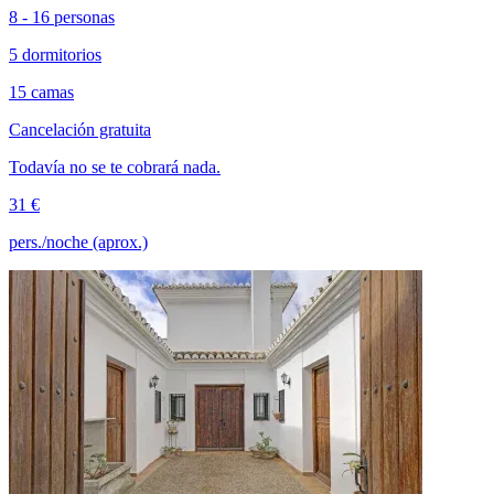
8 - 16 personas
5 dormitorios
15 camas
Cancelación gratuita
Todavía no se te cobrará nada.
31 €
pers./noche (aprox.)