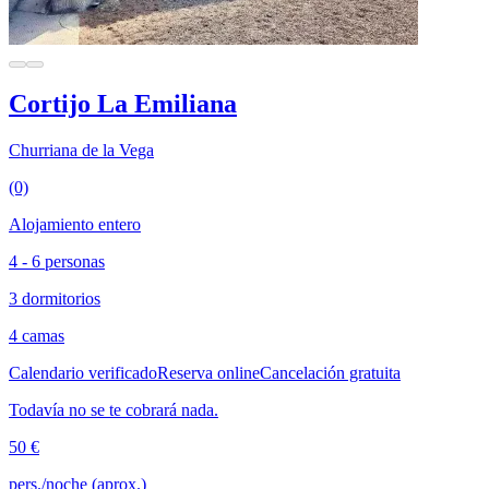
Cortijo La Emiliana
Churriana de la Vega
(0)
Alojamiento entero
4 - 6 personas
3 dormitorios
4 camas
Calendario verificado
Reserva online
Cancelación gratuita
Todavía no se te cobrará nada.
50 €
pers./noche (aprox.)