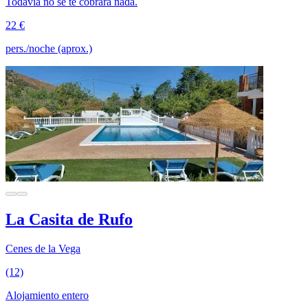
Todavía no se te cobrará nada.
22 €
pers./noche (aprox.)
La Casita de Rufo
Cenes de la Vega
(12)
Alojamiento entero