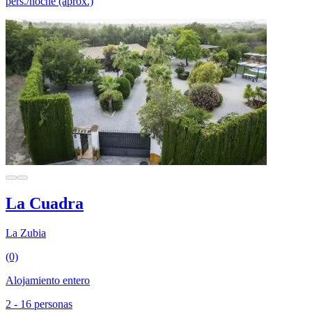
pers./noche (aprox.)
La Cuadra
La Zubia
(0)
Alojamiento entero
2 - 16 personas