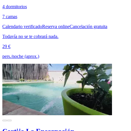
4 dormitorios
7 camas
Calendario verificado
Reserva online
Cancelación gratuita
Todavía no se te cobrará nada.
29 €
pers./noche (aprox.)