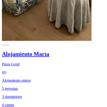
Alojamiento María
Pinos Genil
(0)
Alojamiento entero
5 personas
3 dormitorios
4 camas