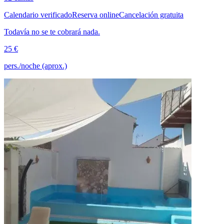
Calendario verificado
Reserva online
Cancelación gratuita
Todavía no se te cobrará nada.
25 €
pers./noche (aprox.)