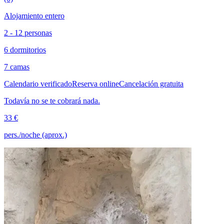
Alojamiento entero
2 - 12 personas
6 dormitorios
7 camas
Calendario verificado
Reserva online
Cancelación gratuita
Todavía no se te cobrará nada.
33 €
pers./noche (aprox.)