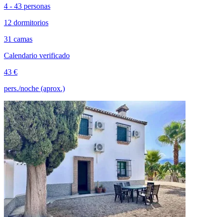
4 - 43 personas
12 dormitorios
31 camas
Calendario verificado
43 €
pers./noche (aprox.)