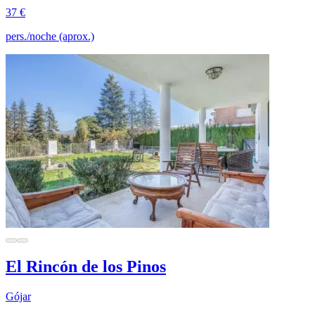
37 €
pers./noche (aprox.)
El Rincón de los Pinos
Gójar