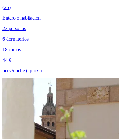
(25)
Entero o habitación
23 personas
6 dormitorios
18 camas
44 €
pers./noche (aprox.)