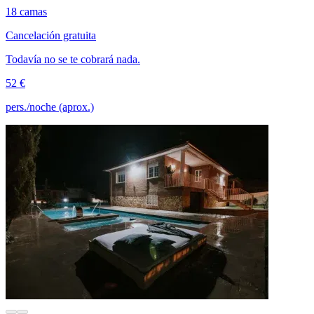
18 camas
Cancelación gratuita
Todavía no se te cobrará nada.
52 €
pers./noche (aprox.)