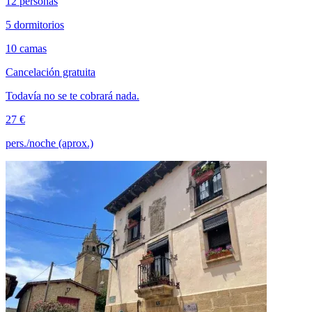
12 personas
5 dormitorios
10 camas
Cancelación gratuita
Todavía no se te cobrará nada.
27 €
pers./noche (aprox.)