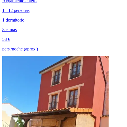
Alojamiento entero
1 - 12 personas
1 dormitorio
8 camas
53 €
pers./noche (aprox.)