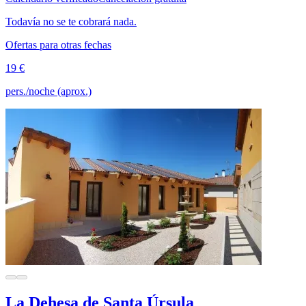
Todavía no se te cobrará nada.
Ofertas para otras fechas
19 €
pers./noche (aprox.)
La Dehesa de Santa Úrsula