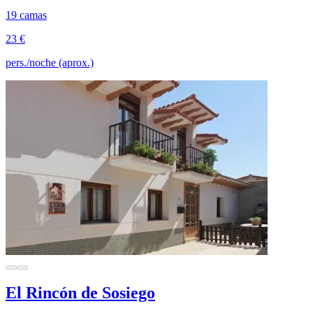
19 camas
23 €
pers./noche (aprox.)
El Rincón de Sosiego