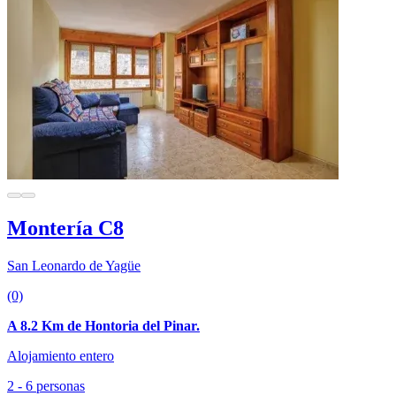
Montería C8
San Leonardo de Yagüe
(0)
A 8.2 Km de Hontoria del Pinar.
Alojamiento entero
2 - 6 personas