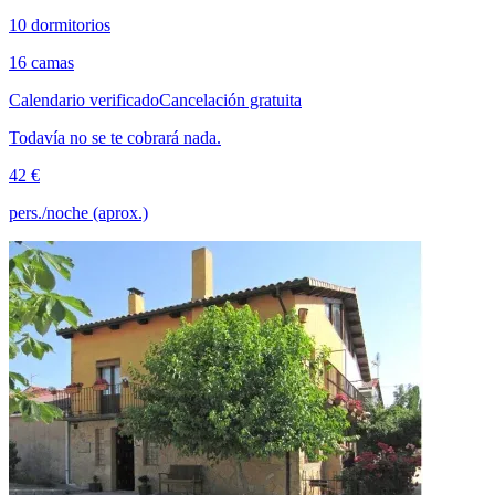
10 dormitorios
16 camas
Calendario verificado
Cancelación gratuita
Todavía no se te cobrará nada.
42 €
pers./noche (aprox.)