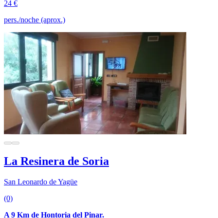
24 €
pers./noche (aprox.)
La Resinera de Soria
San Leonardo de Yagüe
(0)
A 9 Km de Hontoria del Pinar.