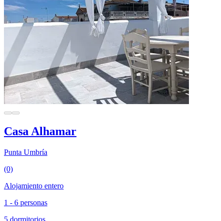
Casa Alhamar
Punta Umbría
(0)
Alojamiento entero
1 - 6 personas
5 dormitorios