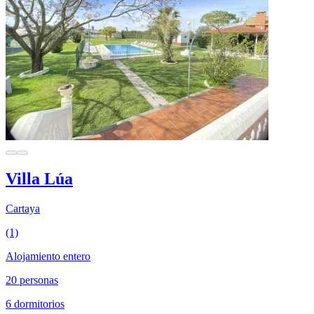
Villa Lúa
Cartaya
(1)
Alojamiento entero
20 personas
6 dormitorios