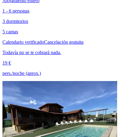
Alojamiento entero
1 - 6 personas
3 dormitorios
5 camas
Calendario verificado
Cancelación gratuita
Todavía no se te cobrará nada.
19 €
pers./noche (aprox.)