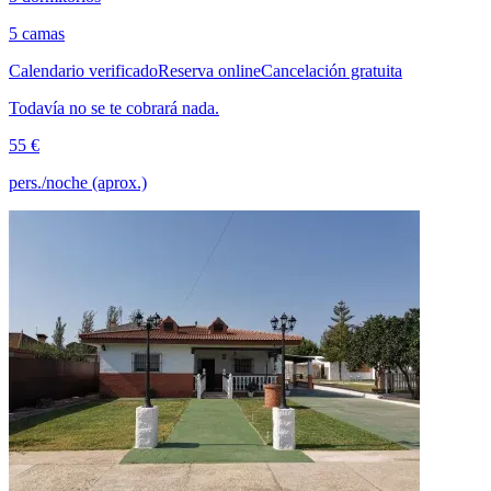
5 camas
Calendario verificado
Reserva online
Cancelación gratuita
Todavía no se te cobrará nada.
55 €
pers./noche (aprox.)