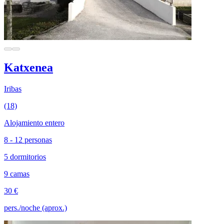
Katxenea
Iribas
(18)
Alojamiento entero
8 - 12 personas
5 dormitorios
9 camas
30 €
pers./noche (aprox.)