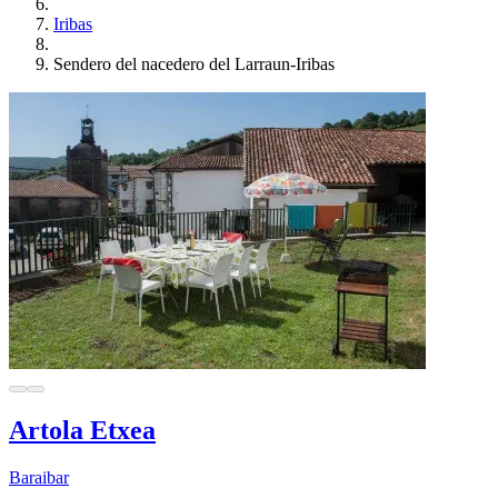
Iribas
Sendero del nacedero del Larraun-Iribas
Artola Etxea
Baraibar