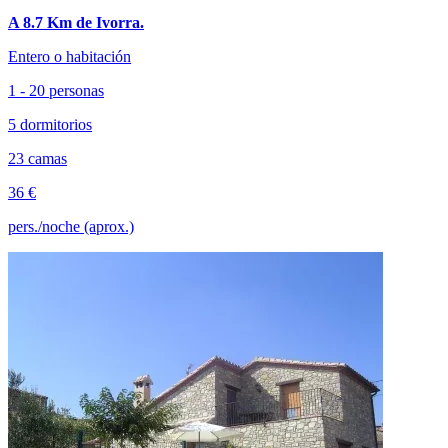
A 8.7 Km de Ivorra.
Entero o habitación
1 - 20 personas
5 dormitorios
23 camas
36 €
pers./noche (aprox.)