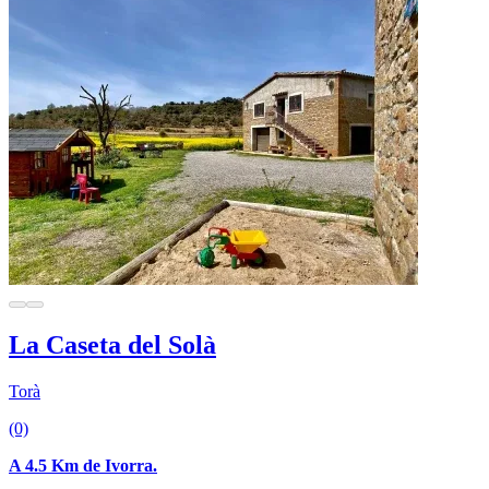
La Caseta del Solà
Torà
(0)
A 4.5 Km de Ivorra.