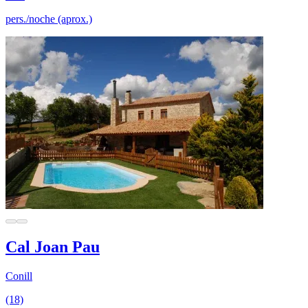
pers./noche (aprox.)
Cal Joan Pau
Conill
(18)