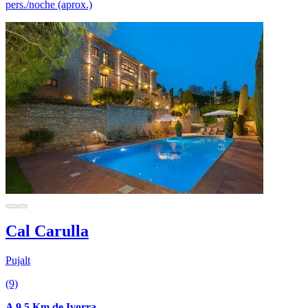
pers./noche (aprox.)
Cal Carulla
Pujalt
(9)
A 9.5 Km de Ivorra.