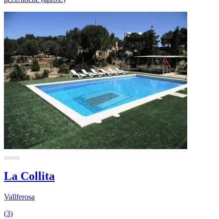
La Collita
Vallferosa
(3)