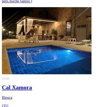
pers./noche (aprox.)
Cal Xamora
Biosca
(31)