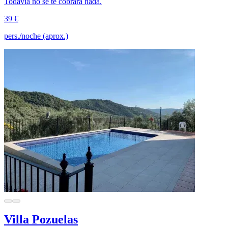
Todavía no se te cobrará nada.
39 €
pers./noche (aprox.)
Villa Pozuelas