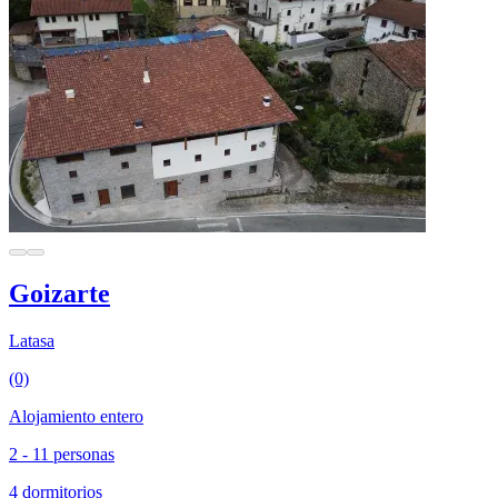
Goizarte
Latasa
(0)
Alojamiento entero
2 - 11 personas
4 dormitorios