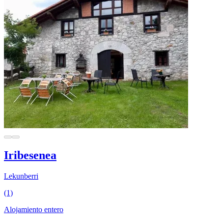
Iribesenea
Lekunberri
(1)
Alojamiento entero