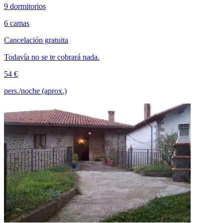
9 dormitorios
6 camas
Cancelación gratuita
Todavía no se te cobrará nada.
54 €
pers./noche (aprox.)