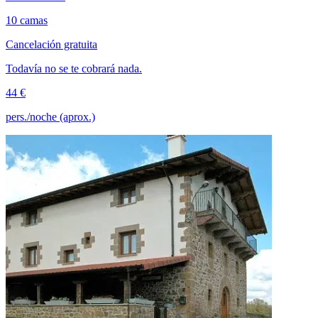
10 camas
Cancelación gratuita
Todavía no se te cobrará nada.
44 €
pers./noche (aprox.)