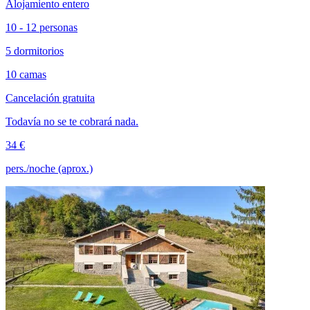
Alojamiento entero
10 - 12 personas
5 dormitorios
10 camas
Cancelación gratuita
Todavía no se te cobrará nada.
34 €
pers./noche (aprox.)