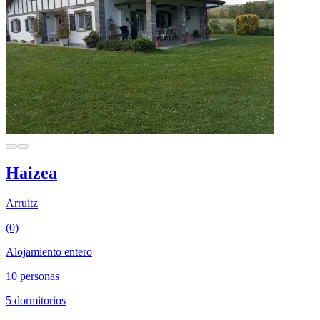
Haizea
Arruitz
(0)
Alojamiento entero
10 personas
5 dormitorios