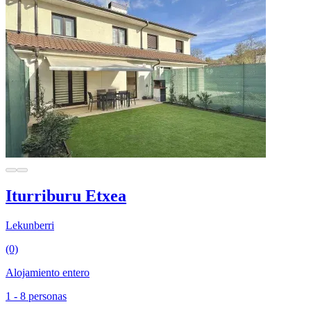
Iturriburu Etxea
Lekunberri
(0)
Alojamiento entero
1 - 8 personas