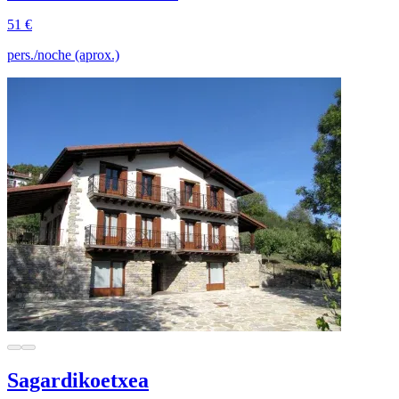
51 €
pers./noche (aprox.)
Sagardikoetxea