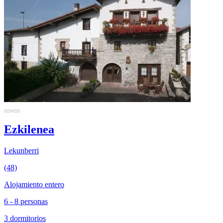
Ezkilenea
Lekunberri
(48)
Alojamiento entero
6 - 8 personas
3 dormitorios