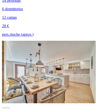
14 personas
6 dormitorios
12 camas
28 €
pers./noche (aprox.)