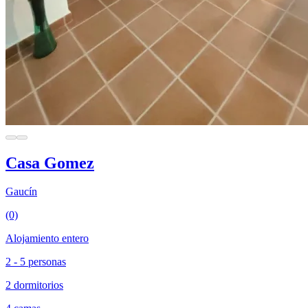
Casa Gomez
Gaucín
(0)
Alojamiento entero
2 - 5 personas
2 dormitorios