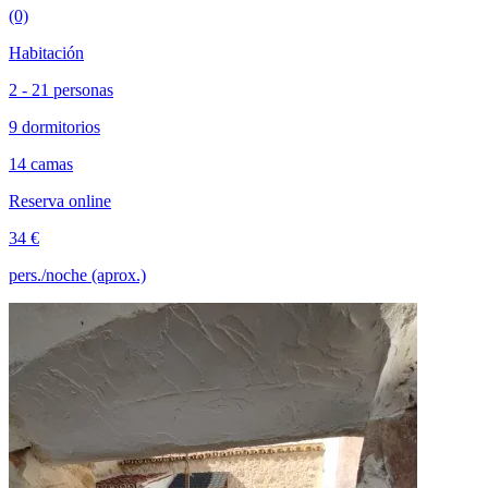
(0)
Habitación
2 - 21 personas
9 dormitorios
14 camas
Reserva online
34 €
pers./noche (aprox.)