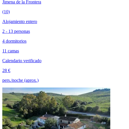
Jimena de la Frontera
(10)
Alojamiento entero
2 - 13 personas
4 dormitorios
11 camas
Calendario verificado
28 €
pers./noche (aprox.)