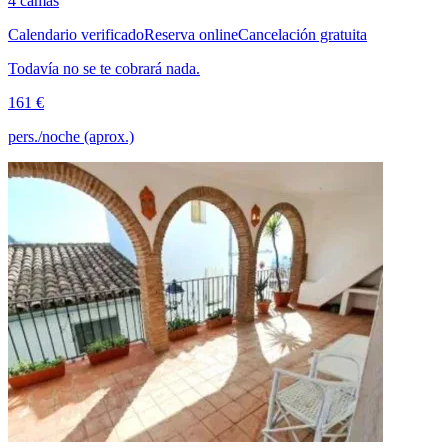
4 camas
Calendario verificado
Reserva online
Cancelación gratuita
Todavía no se te cobrará nada.
161 €
pers./noche (aprox.)