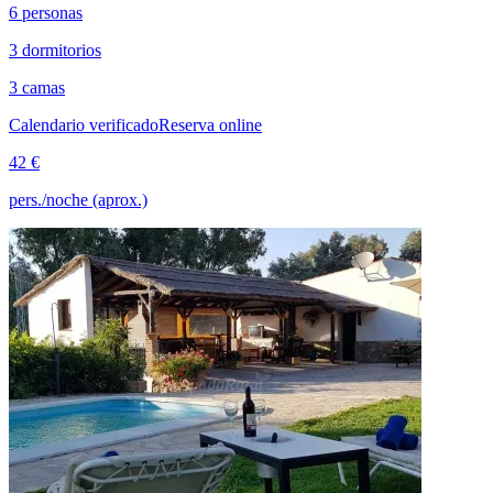
6 personas
3 dormitorios
3 camas
Calendario verificado
Reserva online
42 €
pers./noche (aprox.)