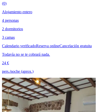
(0)
Alojamiento entero
4 personas
2 dormitorios
3 camas
Calendario verificado
Reserva online
Cancelación gratuita
Todavía no se te cobrará nada.
24 €
pers./noche (aprox.)