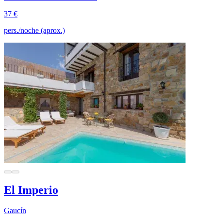
37 €
pers./noche (aprox.)
El Imperio
Gaucín