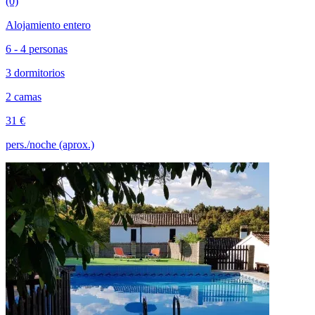
(0)
Alojamiento entero
6 - 4 personas
3 dormitorios
2 camas
31 €
pers./noche (aprox.)