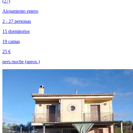
(27)
Alojamiento entero
2 - 27 personas
15 dormitorios
19 camas
25 €
pers./noche (aprox.)