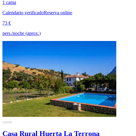
1 cama
Calendario verificado
Reserva online
73 €
pers./noche (aprox.)
Casa Rural Huerta La Terrona