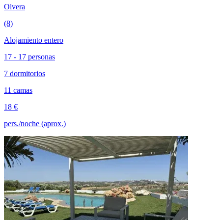
Olvera
(8)
Alojamiento entero
17 - 17 personas
7 dormitorios
11 camas
18 €
pers./noche (aprox.)