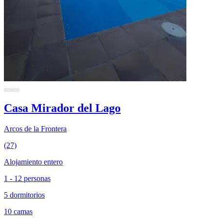
Casa Mirador del Lago
Arcos de la Frontera
(27)
Alojamiento entero
1 - 12 personas
5 dormitorios
10 camas