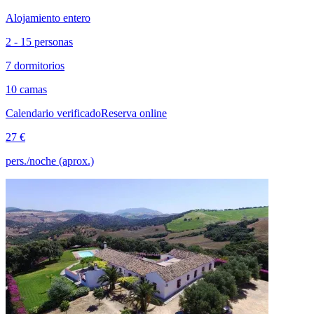
Alojamiento entero
2 - 15 personas
7 dormitorios
10 camas
Calendario verificado
Reserva online
27 €
pers./noche (aprox.)