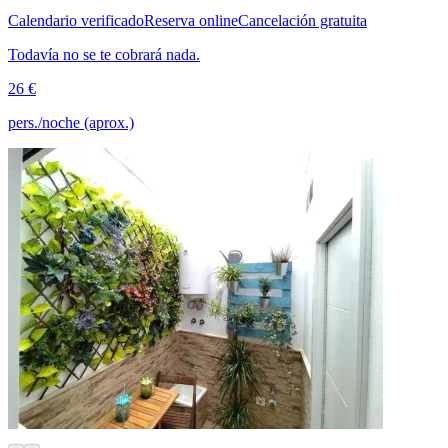
Calendario verificado
Reserva online
Cancelación gratuita
Todavía no se te cobrará nada.
26 €
pers./noche (aprox.)