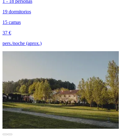
1 - 18 personas
19 dormitorios
15 camas
37 €
pers./noche (aprox.)