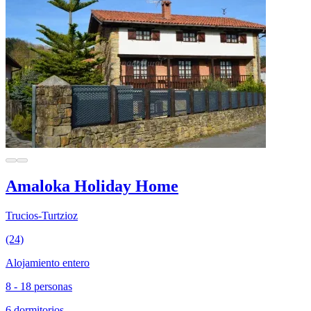
Amaloka Holiday Home
Trucios-Turtzioz
(24)
Alojamiento entero
8 - 18 personas
6 dormitorios