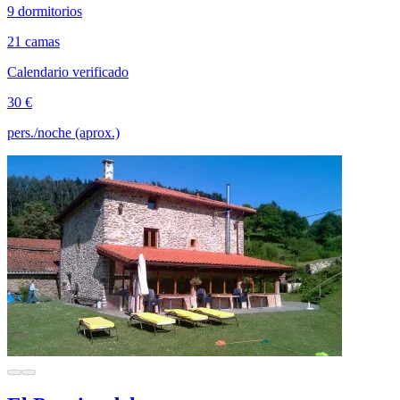
9 dormitorios
21 camas
Calendario verificado
30 €
pers./noche (aprox.)