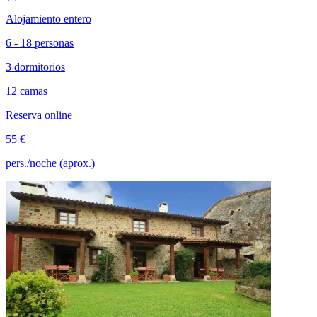
Alojamiento entero
6 - 18 personas
3 dormitorios
12 camas
Reserva online
55 €
pers./noche (aprox.)