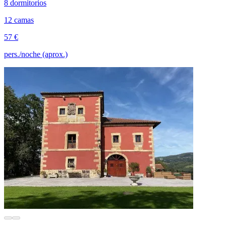
8 dormitorios
12 camas
57 €
pers./noche (aprox.)