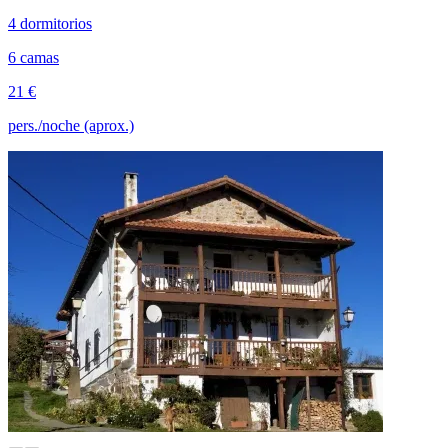
4 dormitorios
6 camas
21 €
pers./noche (aprox.)